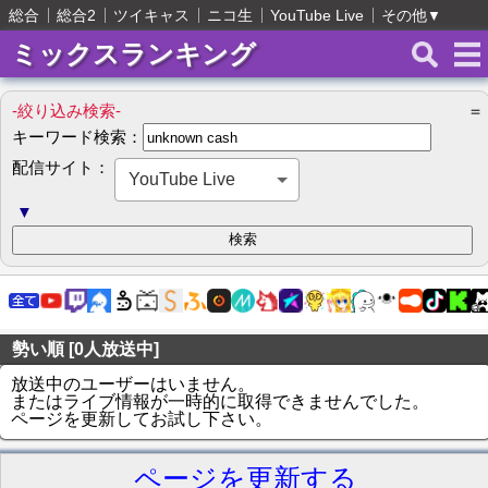
総合
総合2
ツイキャス
ニコ生
YouTube Live
その他
▼
ミックスランキング
-絞り込み検索-
＝
キーワード検索：
配信サイト：
YouTube Live
▼
勢い順 [0人放送中]
放送中のユーザーはいません。
またはライブ情報が一時的に取得できませんでした。
ページを更新してお試し下さい。
ページを更新する