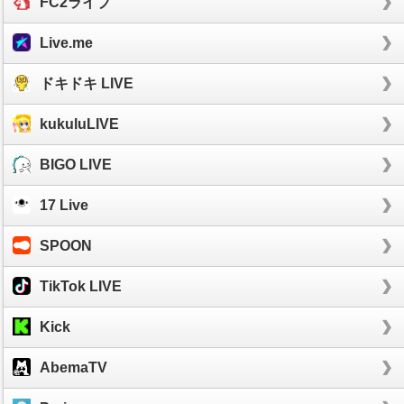
FC2ライブ
Live.me
ドキドキ LIVE
kukuluLIVE
BIGO LIVE
17 Live
SPOON
TikTok LIVE
Kick
AbemaTV