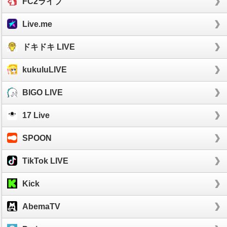
FC2ライブ
Live.me
ドキドキ LIVE
kukuluLIVE
BIGO LIVE
17 Live
SPOON
TikTok LIVE
Kick
AbemaTV