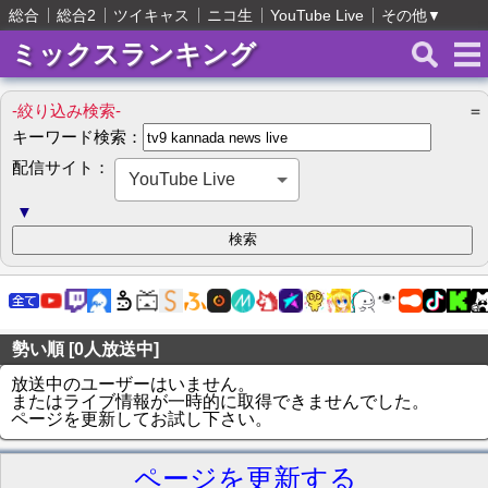
総合
総合2
ツイキャス
ニコ生
YouTube Live
その他
▼
ミックスランキング
-絞り込み検索-
＝
キーワード検索：
配信サイト：
YouTube Live
▼
勢い順 [0人放送中]
放送中のユーザーはいません。
またはライブ情報が一時的に取得できませんでした。
ページを更新してお試し下さい。
ページを更新する