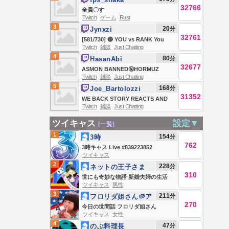
32766
全員〇す
Twitch
ゲーム
Rust
3
20
分
Jynxzi
32761
[581/730] 🔴 YOU vs RANK You
Twitch
雑談
Just Chatting
Deserve -> DONUT SMP DAY 2 🔴
4
80
分
HasanAbi
32677
ASMON BANNED🤬HORMUZ
Twitch
雑談
Just Chatting
DEAL🤬TRUMP AGAINST
5
168
分
Joe_Bartolozzi
BIRTHRIGHT AGAIN🤬STRAIT
31352
WE BACK STORY REACTS AND
CLOSED🤬PUBLIC ENEMY #1🤬
Twitch
雑談
Just Chatting
GAMING JOIN JOIN JOIN
HONG DYNASTY IN WI🤬GAME
ツイキャス
設定▼
[一覧]
NIGHT FEAR&🤬
1
154
分
3時
762
3時キャス Live #839223852
ツイキャス
2
228
分
ネットの王子さま
310
(笑)
世にも奇妙な物語 新婚夫婦の生活
ツイキャス
男性
3
211
分
フロリダ姐さん🥔ア
270
メリカンばばあ
今日の世間話 フロリダ姐さん
ツイキャス
女性
4
47
分
のぶ料理長