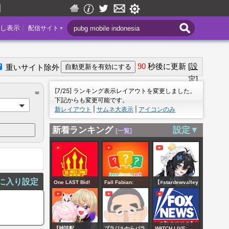
|
し表示
配信サイト
▼
90
秒後に更新
[設
重いサイト除外
定]
＝
[7/25] ランキング表示レイアウトを変更しました。
＝
下記からも変更可能です。
新レイアウト
|
サムネ大表示
|
アイコンのみ
新着ランキング
設定▼
[一覧]
に入り設定
One LAST Bid!
Fall Fabian:
【#stardewvalley
Scott, Kone,
Mordprozess Tag
】土曜日！チル！
Rashford LATEST!
21 - Fabians Oma
まったり朝活ソロ
Man Utd Transfer
sagt aus | Q & A
農業🫧🐥6年目冬⛄
【雑談配
ブラジルからパラ
WATCH LIVE: