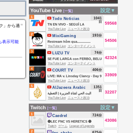
News
【泡喰はわこ/迷電
信/FreeTalk】晩酌
グアイ、アルゼン
Trump
ワークス/ビバップ
YouTube Live
設定▼
[一覧]
や、ぴぴぴぴぴぴ
チン、お盆巡回、
participates in an
高校】
1
1041
Todo Noticias
ぴぴ【御子柴守斗 #
番外編￼2
American Mining
日
59568
＝
TN EN VIVO - SEGUÍ LA
ンク」から過
個人勢vtuber】
Industry
YouTube Live
ニュースと政治
TRANSMISIÓN EN VIVO DE TODO
2
193
分
MixiGaming
Roundtable
NOTICIAS
54506
も表示可能
Restream hôm qua...............
YouTube Live
エンターテイメント
3
74
分
LUZU TV
42324
SE FUE LARGA con FERBO, BELU
YouTube Live
エンターテイメント
NEGRI, DOMI FAENA Y TEO D
4
406
分
COURT TV
´ELIA | EN VIVO
33909
LIVE: MA v. Linsday Clancy - Day 9
YouTube Live
ニュースと政治
| Accused Killer Mom Trial
5
1351
AlJazeera Arabic
日
32207
قناة الجزيرة
البث الحي لقناة الجزيرة | التغطية
YouTube Live
ニュースと政治
مستمرة
Twitch
設定▼
[一覧]
1
724
分
Caedrel
43086
🔴LEC FNC VS HERETICS 🔴
Twitch
ゲーム
League of Legends
2
675
分
fps_shaka