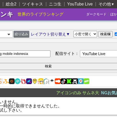
総合2
ツイキャス
ニコ生
YouTube Live
その他
▼
ランキ
|
世界のライブランキング
ダークモード
ぼか
レイアウト切り替え▼
配信サイト：
YouTube Live
アイコンのみ
サムネ大
NGお気
いません。
一時的に取得できませんでした。
試し下さい。