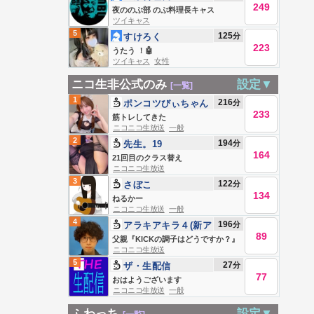
249
夜ののぶ部 のぶ料理長キャス
ツイキャス
5
125
分
すけろく
223
うたう ！🤖
ツイキャス
女性
ニコ生非公式のみ
設定▼
[一覧]
1
216
分
ポンコツびぃちゃん
233
(無敵)
筋トレしてきた
ニコニコ生放送
一般
2
194
分
先生。19
164
21回目のクラス替え
ニコニコ生放送
3
122
分
さぼこ
134
ねるかー
ニコニコ生放送
一般
4
196
分
アラキアキラ４(新ア
89
カウント)
父親『KICKの調子はどうですか？』
ニコニコ生放送
5
27
分
ザ・生配信
77
おはようございます
ニコニコ生放送
一般
ふわっち
設定▼