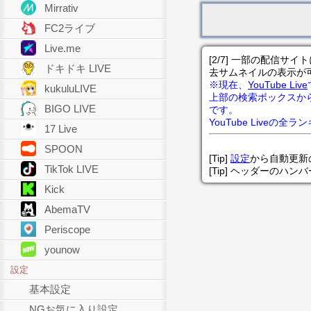
Mirrativ
FC2ライブ
Live.me
[2/7] 一部の配信
ドキドキ LIVE
去サムネイルの表示が
※現在、
YouTube Live
kukuluLIVE
上部の検索ボックスか
BIGO LIVE
です。
YouTube Liveの全
17 Live
SPOON
[Tip]
設定
から自動更新
TikTok LIVE
[Tip] ヘッダーのハ
Kick
AbemaTV
Periscope
younow
設定
基本設定
NGお気に入り設定