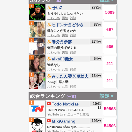
[一覧]
1
272
分
せいZ
5009
もう少し大人になりたい
ふわっち
男性
雑談
2
87
分
ヒドンナ@どやさ
697
嫌なことが起きたわ
ふわっち
男性
雑談
3
274
分
養分@伊藤
566
奇跡の爆投げがくる
ふわっち
男性
雑談
4
54
分
aiko❤️‍🔥艶女
211
連絡なし
ふわっち
女性
雑談
5
134
分
みぃたん🐱36歳差夫
211
婦の大食い嫁
7.5kg中華丼😾
ふわっち
女性
雑談
総合ランキング
設定▼
[一覧]
1
1041
Todo Noticias
日
59568
TN EN VIVO - SEGUÍ LA
YouTube Live
ニュースと政治
TRANSMISIÓN EN VIVO DE TODO
2
193
分
MixiGaming
NOTICIAS
54506
Restream hôm qua...............
YouTube Live
エンターテイメント