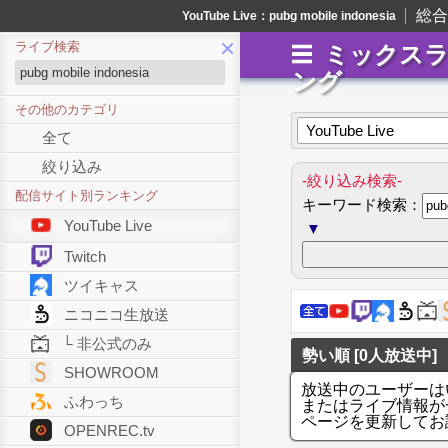
総合
YouTube Live：pubg mobile indonesia
×
ライブ検索
ミックス
ング
その他のカテゴリ
YouTube Live
全て
絞り込み
-絞り込み検索-
配信サイト別ランキング
キーワード検索：
YouTube Live
▼
Twitch
ツイキャス
ニコニコ生放送
└ 非公式のみ
勢い順 [0人放送中]
SHOWROOM
放送中のユーザーは
ふわっち
またはライブ情報が
ページを更新してお
OPENREC.tv