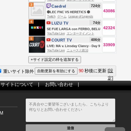
3
724
分
Caedrel
43086
🔴LEC FNC VS HERETICS 🔴
Twitch
ゲーム
League of Legends
4
74
分
LUZU TV
42324
SE FUE LARGA con FERBO, BELU
YouTube Live
エンターテイメント
NEGRI, DOMI FAENA Y TEO D
5
406
分
COURT TV
´ELIA | EN VIVO
33909
LIVE: MA v. Linsday Clancy - Day 9
YouTube Live
ニュースと政治
| Accused Killer Mom Trial
90
秒後に更新
[設
重いサイト除外
定]
当サイトについて
|
お問い合わせ
|
M
送信