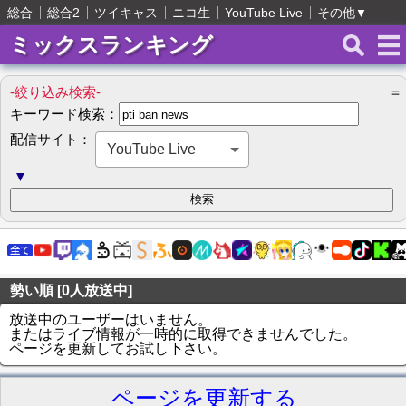
総合
総合2
ツイキャス
ニコ生
YouTube Live
その他
▼
ミックスランキング
-絞り込み検索-
＝
キーワード検索：
配信サイト：
YouTube Live
▼
勢い順 [0人放送中]
放送中のユーザーはいません。
またはライブ情報が一時的に取得できませんでした。
ページを更新してお試し下さい。
ページを更新する