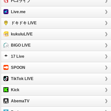
FC2ライブ
Live.me
ドキドキ LIVE
kukuluLIVE
BIGO LIVE
17 Live
SPOON
TikTok LIVE
Kick
AbemaTV