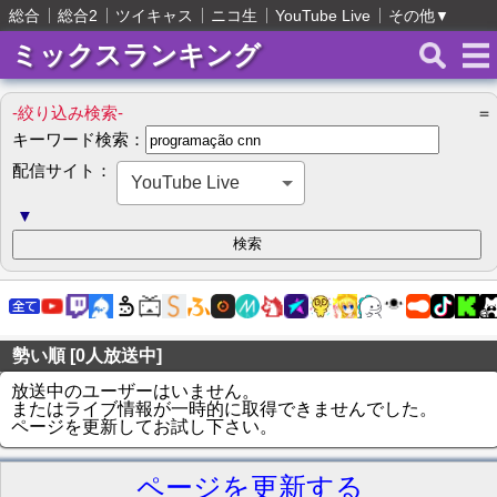
総合
総合2
ツイキャス
ニコ生
YouTube Live
その他
▼
ミックスランキング
-絞り込み検索-
＝
キーワード検索：
配信サイト：
YouTube Live
▼
勢い順 [0人放送中]
放送中のユーザーはいません。
またはライブ情報が一時的に取得できませんでした。
ページを更新してお試し下さい。
ページを更新する