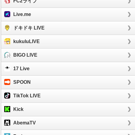
FC2ライブ
Live.me
ドキドキ LIVE
kukuluLIVE
BIGO LIVE
17 Live
SPOON
TikTok LIVE
Kick
AbemaTV