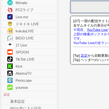
Mirrativ
FC2ライブ
Live.me
[2/7] 一部の配信
ドキドキ LIVE
去サムネイルの表示が
※現在、
YouTube Live
kukuluLIVE
上部の検索ボックスか
BIGO LIVE
です。
YouTube Liveの全
17 Live
SPOON
[Tip]
設定
から自動更新
TikTok LIVE
[Tip] ヘッダーのハ
Kick
AbemaTV
Periscope
younow
設定
基本設定
NGお気に入り設定