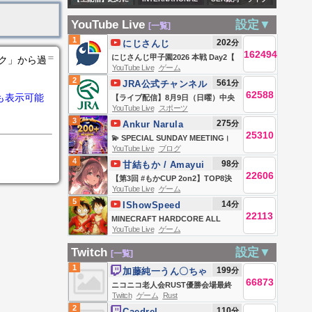
を 】
（CR1893～）
死ねないパルワー
SERVICE WITH
配信 外房線 総
【Shadowverse
YouTube Live
設定▼
[一覧]
ルド、始めます。
EMMANUEL
武快速線直通 快
Worlds Beyond】
1
202
分
にじさんじ
MAKANDIWA | 09-
速久里浜行き 誉
162494
＝
にじさんじ甲子園2026 本戦 Day2【
ンク」から過
08-26
田から錦糸町 グ
YouTube Live
ゲーム
#にじ甲2026_Day2 】
2
561
分
JRA公式チャンネル
リーン車2階席視界
62588
も表示可能
【ライブ配信】8月9日（日曜）中央
側面展望 注意⚠️コ
YouTube Live
スポーツ
競馬全レース中継（新潟・中京・札
メント返信できま
3
275
分
Ankur Narula
幌）
せん‼️
25310
Ministries
💫 SPECIAL SUNDAY MEETING।
YouTube Live
ブログ
09-08-2026 💫 #live
4
98
分
甘結もか / Amayui
@AnkurNarulaMinistries
22606
Moka
【第3回 #もかCUP 2on2】TOP8決
YouTube Live
ゲーム
勝トーナメント！！！【 ぶいすぽ
5
14
分
IShowSpeed
っ！甘結もか 】
22113
MINECRAFT HARDCORE ALL
YouTube Live
ゲーム
BOSSES DAY 3 🍄🔨🧟‍♂️ft. KaiCenat
Twitch
設定▼
[一覧]
1
199
分
加藤純一うん〇ちゃ
66873
ん
ニコニコ老人会RUST優勝会場最終
Twitch
ゲーム
Rust
日
2
110
分
Caedrel