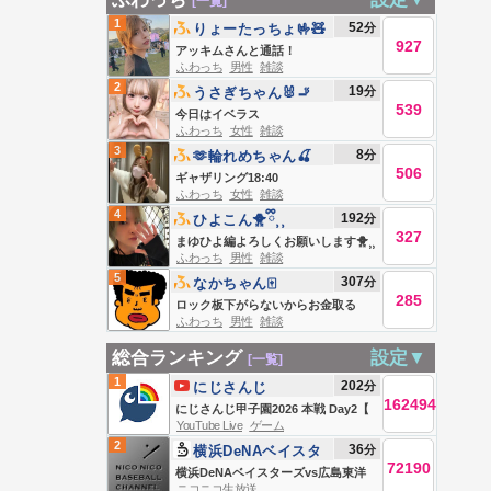
[一覧]
1
52
分
りょーたっちょ🤟🧸
927
アッキムさんと通話！
ふわっち
男性
雑談
2
19
分
‎うさぎちゃん🐰🚬
539
今日はイベラス
ふわっち
女性
雑談
3
8
分
🫶輪れめちゃん🍒
506
ギャザリング18:40
ふわっち
女性
雑談
4
192
分
ひよこん🐥ྀི⸒⸒
327
まゆひよ編よろしくお願いします🐥⸒⸒
ふわっち
男性
雑談
5
307
分
なかちゃん🀄️
285
ロック板下がらないからお金取る
ふわっち
男性
雑談
総合ランキング
設定▼
[一覧]
1
202
分
にじさんじ
162494
にじさんじ甲子園2026 本戦 Day2【
YouTube Live
ゲーム
#にじ甲2026_Day2 】
2
36
分
横浜DeNAベイスタ
72190
ーズvs広島東洋カー
横浜DeNAベイスターズvs広島東洋
ニコニコ生放送