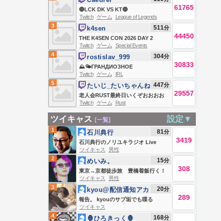
61765
🔴LCK DK VS KT🔴
Twitch
ゲーム
League of Legends
3
511
分
k4sen
44450
THE K4SEN CON 2026 DAY 2
Twitch
ゲーム
Special Events
4
304
分
rostislav_999
30833
⛰️🌤ГРАНДИОЗНОЕ
Twitch
ゲーム
IRL
🔝ПОКОРЕНИЕ🔝 ВЕРШИНЫ
5
447
分
たいじ_たいちゃんね
МИРА⛰️☁⛰️(на грани 🦴💀)
29557
る
老人会RUST最終日いくぞおおおお
@leva2k
Twitch
ゲーム
Rust
おおおおおお
ツイキャス
設定▼
[一覧]
1
81
分
石川典行
3419
石川典行のノリユキラジオ Live
ツイキャス
男性
#839289597
2
15
分
めいみ。
308
東京→京都徒歩旅 豊橋着飯行く！
ツイキャス
男性
今日もなんとか。
3
20
分
kyou@配信通知アカ
289
ウント
報告。 kyouのサブ垢でも喋る
ツイキャス
4
168
分
🦍ひろきっく🦍