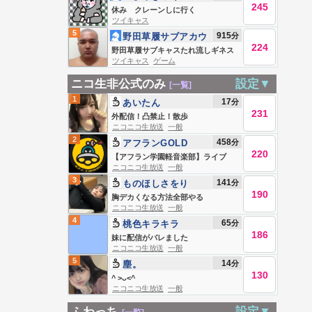
245
休み クレーンしに行く
ツイキャス
5
915
分
野田草履サブアカウ
224
ント
野田草履サブキャスたれ流しギネス
ツイキャス
ゲーム
記録 Live #839271769
ニコ生非公式のみ
設定▼
[一覧]
1
17
分
あいたん
231
外配信！凸禁止！散歩
ニコニコ生放送
一般
2
458
分
アフランGOLD
220
【アフラン学園軽音楽部】ライブ
ニコニコ生放送
一般
3
141
分
ものほしさをり
190
胸デカくなる方法全部やる
ニコニコ生放送
一般
4
65
分
桃色キラキラ
186
妹に配信がバレました
ニコニコ生放送
一般
5
14
分
塵。
130
^ >ᴗ<^
ニコニコ生放送
一般
ふわっち
設定▼