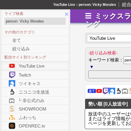
総
YouTube Live：person: Vicky Morales
×
ライブ検索
ミックス
ング
その他のカテゴリ
YouTube Live
全て
絞り込み
-絞り込み検索-
配信サイト別ランキング
キーワード検索：
YouTube Live
▼
Twitch
ツイキャス
ニコニコ生放送
└ 非公式のみ
勢い順 [0人放送中]
SHOWROOM
放送中のユーザーは
ふわっち
またはライブ情報が
ページを更新してお
OPENREC.tv