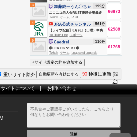
プ （8月9日）
カープ （8月9日）
3
199
分
加藤純一うん〇ちゃ
66873
ん
ニコニコ老人会RUST優勝会場最終
Twitch
ゲーム
Rust
日
4
561
分
JRA公式チャンネル
62588
【ライブ配信】8月9日（日曜）中央
YouTube Live
スポーツ
競馬全レース中継（新潟・中京・札
5
110
分
Caedrel
幌）
61765
🔴LCK DK VS KT🔴
Twitch
ゲーム
League of Legends
90
秒後に更新
[設
重いサイト除外
定]
当サイトについて
|
お問い合わせ
|
M
送信