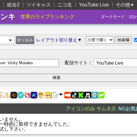
合
総合2
ツイキャス
ニコ生
YouTube Live
その他
▼
ランキ
|
世界のライブランキング
ダークモード
ぼか
レイアウト切り替え▼
配信サイト：
YouTube Live
アイコンのみ
サムネ大
NGお気
いません。
一時的に取得できませんでした。
試し下さい。