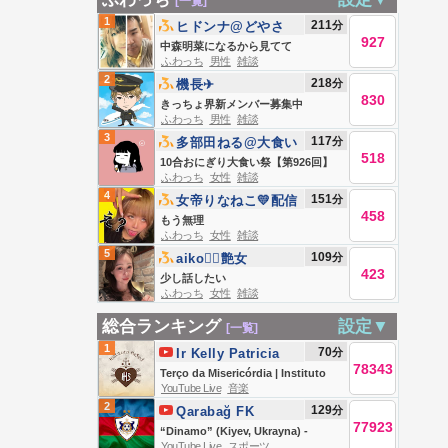
[一覧]
1
211
分
ヒドンナ@どやさ
927
中森明菜になるから見てて
ふわっち
男性
雑談
2
218
分
機長✈︎
830
きっちょ界新メンバー募集中
ふわっち
男性
雑談
3
117
分
多部田ねる@大食い
518
10合おにぎり大食い祭【第926回】
ふわっち
女性
雑談
4
151
分
女帝りなねこ💛配信
458
復活
もう無理
ふわっち
女性
雑談
5
109
分
aiko❤️‍🔥艶女
423
少し話したい
ふわっち
女性
雑談
総合ランキング
設定▼
[一覧]
1
70
分
Ir Kelly Patricia
78343
OFICIAL / Instituto
Terço da Misericórdia | Instituto
YouTube Live
音楽
Hesed
Hesed - 06/08
2
129
分
Qarabağ FK
77923
“Dinamo” (Kiyev, Ukrayna) -
YouTube Live
スポーツ