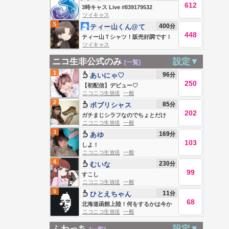
612
3時キャス Live #839179532
ツイキャス
5
400
分
ティー山くん@て
448
ティー山Ｔシャツ！販売好調です！
ツイキャス
ティー山くんメシ喰い雑談部屋🏠🍚
ニコ生非公式のみ
設定▼
[一覧]
1
96
分
あいにゃ♡
250
【初配信】デビュー♡
ニコニコ生放送
一般
2
85
分
ボブリシャス
202
ガチまじシラフなのでちょとだけ
ニコニコ生放送
一般
3
169
分
あゆ
103
しよ！
ニコニコ生放送
一般
4
230
分
むいな
99
すこし
ニコニコ生放送
一般
5
11
分
ひとえちゃん
68
北海道函館上陸！何をするかは今か
ニコニコ生放送
一般
ら決める！！枠！
ふわっち
設定▼