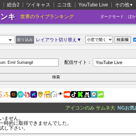
合
総合2
ツイキャス
ニコ生
YouTube Live
その他
▼
ランキ
|
世界のライブランキング
ダークモード
ぼか
レイアウト切り替え▼
配信サイト：
YouTube Live
アイコンのみ
サムネ大
NGお気
いません。
一時的に取得できませんでした。
試し下さい。