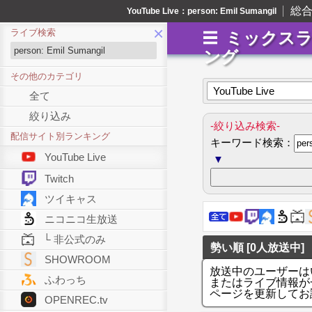
総
YouTube Live：person: Emil Sumangil
×
ライブ検索
ミックス
ング
その他のカテゴリ
YouTube Live
全て
絞り込み
-絞り込み検索-
配信サイト別ランキング
キーワード検索：
YouTube Live
▼
Twitch
ツイキャス
ニコニコ生放送
└ 非公式のみ
勢い順 [0人放送中]
SHOWROOM
放送中のユーザーは
ふわっち
またはライブ情報が
ページを更新してお
OPENREC.tv