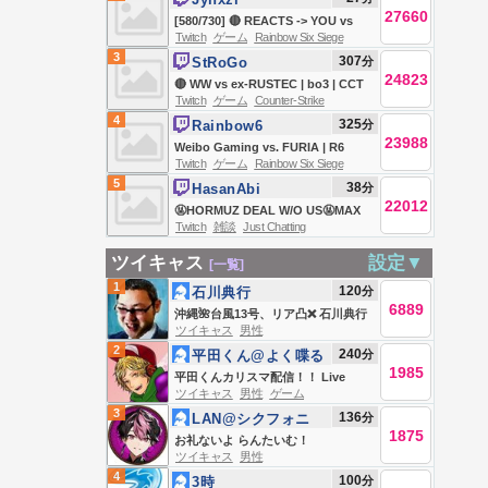
!doku !eligella !gaming
27660
[580/730] 🔴 REACTS -> YOU vs
Twitch
ゲーム
Rainbow Six Siege
RANK You Deserve 🔴
3
307
分
StRoGo
24823
🔴 WW vs ex-RUSTEC | bo3 | CCT
Twitch
ゲーム
Counter-Strike
2026 Europe Series 6 | @deko
4
325
分
Rainbow6
@ct0m @m3wsu @keliencs |
23988
Weibo Gaming vs. FURIA | R6
@MARKL1NCK
Twitch
ゲーム
Rainbow Six Siege
Siege at EWC 26 - Day 3 - Group
5
38
分
HasanAbi
Stage - Stream A
22012
🤬HORMUZ DEAL W/O US🤬MAX
Twitch
雑談
Just Chatting
MILLER ABUSE🤬STRAIT CLOSED
🤬PUBLIC ENEMY #1🤬DEMS
ツイキャス
設定▼
[一覧]
DONT UNDERSTAND LEFT
1
120
分
石川典行
SURGE🤬TIME TO LOCK IN🤬
6889
沖縄🌺台風13号、リア凸❌ 石川典行
ツイキャス
男性
のノリユキラジオ
2
240
分
平田くん@よく喋る
1985
平田くんカリスマ配信！！ Live
ツイキャス
男性
ゲーム
#839173806
3
136
分
LAN@シクフォニ
1875
お礼ないよ らんたいむ！
ツイキャス
男性
4
100
分
3時