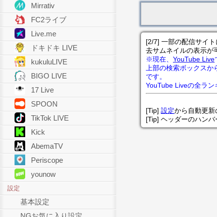
Mirrativ
FC2ライブ
Live.me
[2/7] 一部の配信
ドキドキ LIVE
去サムネイルの表示が
※現在、
YouTube Live
kukuluLIVE
上部の検索ボックスか
BIGO LIVE
です。
YouTube Liveの全
17 Live
SPOON
[Tip]
設定
から自動更新
TikTok LIVE
[Tip] ヘッダーのハ
Kick
AbemaTV
Periscope
younow
設定
基本設定
NGお気に入り設定