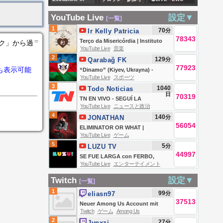
ANÁLISES
Grandes
DIA COM HELDER
diretta del Gioco
新シーズン
WATCH PARTY!!
RENAIS |
Esquemas do
E BEZZI | Galãs
YouTube Live
設定▼
[一覧]
del Lotto e del
OpTic GAMING vs
06/08/2026
Governo Lula
Feios
1
70
分
Ir Kelly Patricia
Simbolotto di
100 THIEVES -
78343
＝
OFICIAL / Instituto
Terço da Misericórdia | Instituto
ンク」から過
Giovedì 6 agosto
ESPORTS WORLD
YouTube Live
音楽
Hesed
Hesed - 06/08
2
129
分
2026
Qarabağ FK
CUP 26 DAY 2
77923
も表示可能
“Dinamo” (Kiyev, Ukrayna) -
YouTube Live
スポーツ
Qarabağ FK – | UEFA Konfrans
3
1040
Todo Noticias
Liqası | III təsnifat mərhələsi
日
70319
TN EN VIVO - SEGUÍ LA
YouTube Live
ニュースと政治
TRANSMISIÓN EN VIVO DE TODO
4
140
分
JONATHAN
NOTICIAS
56054
GAMING
ELIMINATOR OR WHAT |
YouTube Live
ゲーム
JONATHAN IS BACK!! | BGMI!
5
5
分
LUZU TV
44997
SE FUE LARGA con FERBO,
YouTube Live
エンターテイメント
LUCAS LEZIN, BELU NEGRI, DOMI
FAENA Y TEO D´ELIA | EN VIVO
Twitch
設定▼
[一覧]
1
99
分
eliasn97
37513
Neuer Among Us Account mit
Twitch
ゲーム
Among Us
fatalem Squad🔥 | !iconleague
2
27
分
Jynxzi