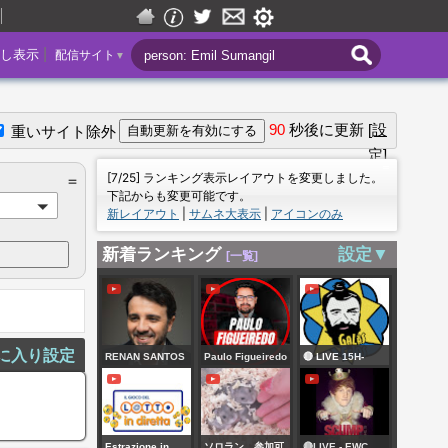
|
し表示
配信サイト
▼
90
秒後に更新
[設
重いサイト除外
定]
＝
[7/25] ランキング表示レイアウトを変更しました。
＝
下記からも変更可能です。
新レイアウト
|
サムネ大表示
|
アイコンのみ
新着ランキング
設定▼
[一覧]
に入り設定
RENAN SANTOS
Paulo Figueiredo
🔴 LIVE 15H-
FAZ
Show - Ep. 299 -
QUINTA (6/8): AS
PRONUNCIAMENTO
Lulinha, PCC,
NOTÍCIAS E
OFICIAL |
Master e INSS: Os
POLÊMICAS DO
Estrazione in
ソロラン 参加可
🔴LIVE - EWC