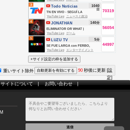
Qarabağ FK – | UEFA Konfrans
3
1040
Todo Noticias
Liqası | III təsnifat mərhələsi
日
70319
TN EN VIVO - SEGUÍ LA
YouTube Live
ニュースと政治
TRANSMISIÓN EN VIVO DE TODO
4
140
分
JONATHAN
NOTICIAS
56054
GAMING
ELIMINATOR OR WHAT |
YouTube Live
ゲーム
JONATHAN IS BACK!! | BGMI!
5
5
分
LUZU TV
44997
SE FUE LARGA con FERBO,
YouTube Live
エンターテイメント
LUCAS LEZIN, BELU NEGRI, DOMI
FAENA Y TEO D´ELIA | EN VIVO
90
秒後に更新
[設
重いサイト除外
定]
当サイトについて
|
お問い合わせ
|
M
送信