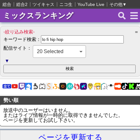
総合
総合2
ツイキャス
ニコ生
YouTube Live
その他
▼
ミックスランキング
-絞り込み検索-
＝
キーワード検索：
配信サイト：
20 Selected
▼
勢い順
放送中のユーザーはいません。
またはライブ情報が一時的に取得できませんでした。
ページを更新してお試し下さい。
ページを更新する