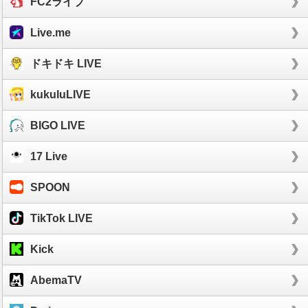
FC2ライブ
Live.me
ドキドキ LIVE
kukuluLIVE
BIGO LIVE
17 Live
SPOON
TikTok LIVE
Kick
AbemaTV