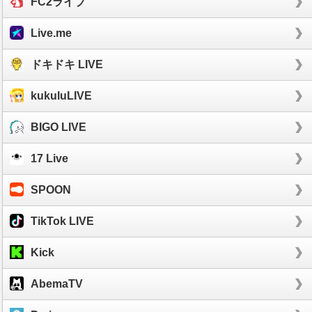
FC2ライブ
Live.me
ドキドキ LIVE
kukuluLIVE
BIGO LIVE
17 Live
SPOON
TikTok LIVE
Kick
AbemaTV