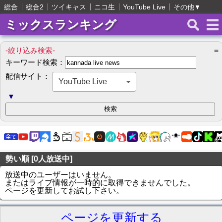
総合
総合2
ツイキャス
ニコ生
YouTube Live
その他
▼
ミックスランキング
-絞り込み検索-
＝
キーワード検索：
配信サイト：
YouTube Live
▼
勢い順 [0人放送中]
放送中のユーザーはいません。
またはライブ情報が一時的に取得できませんでした。
ページを更新してお試し下さい。
ページを更新する