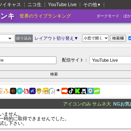
ツイキャス
ニコ生
YouTube Live
その他
▼
ランキ
|
世界のライブランキング
ダークモード
ぼか
レイアウト切り替え▼
配信サイト：
YouTube Live
アイコンのみ
サムネ大
NGお気
いません。
一時的に取得できませんでした。
試し下さい。