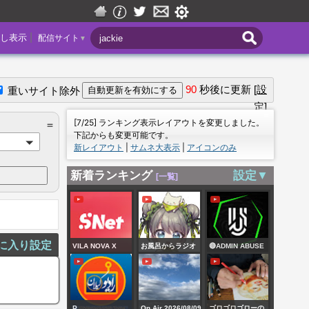
|
し表示
配信サイト
▼
90
秒後に更新
[設
重いサイト除外
定]
＝
[7/25] ランキング表示レイアウトを変更しました。
＝
下記からも変更可能です。
新レイアウト
|
サムネ大表示
|
アイコンのみ
新着ランキング
設定▼
[一覧]
に入り設定
VILA NOVA X
お風呂からラジオ
🔴ADMIN ABUSE
SPORT: AO VIVO
配信📻(のんびりめ)
Steal a Brainrot +
E COM IMAGENS |
RNG Machine !
RODADA 20 |
P
On Air 2026/08/09
ゴロゴロゴローの