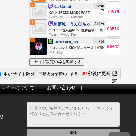
3
1280
KaiCenat
分
74076
KAI X SPEED MINECRAFT
Twitch
ゲーム
Minecraft
MARATHON BEATING ALL
4
451
分
加藤純一うん〇ちゃ
BOSSES *HARDCORE* (Wither,
63516
ん
ニコニコ老人会RUST優勝会場2日目
Warden, Elder Guardian, Ender
Twitch
ゲーム
Rust
夜の部
Dragon)
5
309
分
korekore_ch
60447
【コレコレ】KICK闇ニュース！相談
Kick
雑談
やSNSトラブル解決【ミラー、録画
禁止】
90
秒後に更新
[設
重いサイト除外
定]
当サイトについて
|
お問い合わせ
|
M
送信