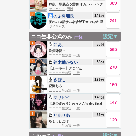
389
木大輔
神奈川県最恐心霊橋 オカルトハンタ
ツイキャス
男性
ー鈴木大輔
5
142
分
のぶ料理長
241
夜ののぶ部サムネ炒飯王👑 のぶ料理
ツイキャス
長キャス
ニコ生非公式のみ
設定▼
[一覧]
1
33
分
にあ。
565
飲酒雑談～
ニコニコ生放送
一般
2
53
分
鈴木働かない
270
【ルーキー】ざつだん
ニコニコ生放送
一般
3
139
分
さぼこ
160
記憶ある
ニコニコ生放送
一般
4
149
分
マサビイ
147
【夏の終わり】わっさん’s the final
ニコニコ生放送
一般
last the end 【33歳無職】
5
25
分
りありあ
129
ちょっとだけ
ニコニコ生放送
一般
ふわっち
設定▼