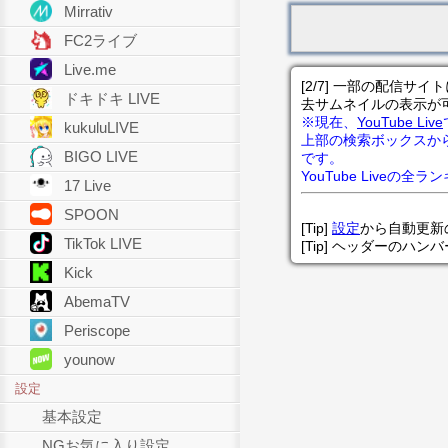
Mirrativ
FC2ライブ
Live.me
[2/7] 一部の配信
ドキドキ LIVE
去サムネイルの表示が
※現在、
YouTube Live
kukuluLIVE
上部の検索ボックスか
BIGO LIVE
です。
YouTube Liveの全
17 Live
SPOON
[Tip]
設定
から自動更新
TikTok LIVE
[Tip] ヘッダーのハ
Kick
AbemaTV
Periscope
younow
設定
基本設定
NGお気に入り設定