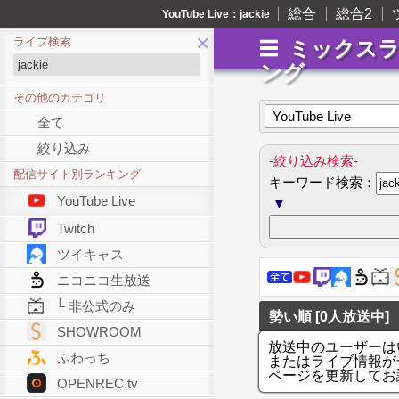
総合
総合2
YouTube Live：jackie
×
ライブ検索
ミックス
ング
その他のカテゴリ
YouTube Live
全て
絞り込み
-絞り込み検索-
配信サイト別ランキング
キーワード検索：
YouTube Live
▼
Twitch
ツイキャス
ニコニコ生放送
└ 非公式のみ
勢い順 [0人放送中]
SHOWROOM
放送中のユーザーは
ふわっち
またはライブ情報が
ページを更新してお
OPENREC.tv