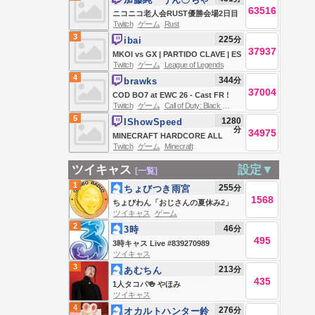
BOSSES *HARDCORE* (Wither,
63516
ん
ニコニコ老人会RUST優勝会場2日目
Warden, Elder Guardian, Ender
Twitch
ゲーム
Rust
夜の部
Dragon)
3
225
分
ibai
37937
MKOI vs GX | PARTIDO CLAVE | ES
Twitch
ゲーム
League of Legends
UNA FINAL | NOS QUEDAN 4 | 6
4
344
分
brawks
ESPAÑOLES | ORGULLO | NAVI vs
37004
COD BO7 at EWC 26 - Cast FR !
SK | #WatchLEC
Twitch
ゲーム
Call of Duty: Black Ops 7
Day 4 - Playoff
5
1280
IShowSpeed
分
34975
MINECRAFT HARDCORE ALL
Twitch
ゲーム
Minecraft
BOSSES DAY 2 🍄🔨🧟‍♂️ft. KaiCenat
ツイキャス
設定▼
[一覧]
1
255
分
ちょびつき雨宮
1568
ちょびわん「おじさんの夏休み2」
ツイキャス
ゲーム
おこぼレイディオ
2
46
分
3時
495
3時キャス Live #839270989
ツイキャス
3
213
分
あむちん
435
1人タコパ🍻 やほみ
ツイキャス
4
276
分
オカルトハンター鈴