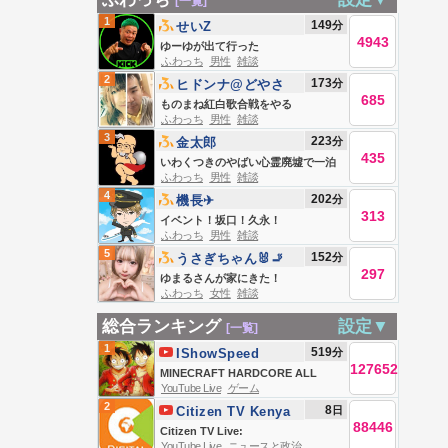
[一覧]
1
149
分
せいZ
4943
ゆーゆが出て行った
ふわっち
男性
雑談
2
173
分
ヒドンナ@どやさ
685
ものまね紅白歌合戦をやる
ふわっち
男性
雑談
3
223
分
金太郎
435
いわくつきのやばい心霊廃墟で一泊
ふわっち
男性
雑談
する
4
202
分
機長✈︎
313
イベント！坂口！久永！
ふわっち
男性
雑談
5
152
分
‎うさぎちゃん🐰🚬
297
ゆまるさんが家にきた！
ふわっち
女性
雑談
総合ランキング
設定▼
[一覧]
1
519
分
IShowSpeed
127652
MINECRAFT HARDCORE ALL
YouTube Live
ゲーム
BOSSES DAY 2 🍄🔨🧟‍♂️ft. KaiCenat
2
8
日
Citizen TV Kenya
88446
Citizen TV Live:
YouTube Live
ニュースと政治