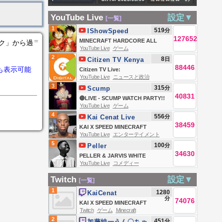
SÉRIE B
Behboudi.RadioGilan
03:20 東京 多摩丘
色鉛筆画チャンネ
YouTube Live
設定▼
[一覧]
is live
陵の空 ライブカメ
ル がライブ配信
1
519
分
IShowSpeed
ラ #いつでもイマソ
中！
127652
＝
MINECRAFT HARDCORE ALL
ンク」から過
ラ / Tokyo Tama
YouTube Live
ゲーム
BOSSES DAY 2 🍄🔨🧟‍♂️ft. KaiCenat
2
8
日
Citizen TV Kenya
Hills sky livecam
88446
も表示可能
Citizen TV Live:
#ImaSoraAnytime
YouTube Live
ニュースと政治
3
315
分
Scump
40831
🔴LIVE - SCUMP WATCH PARTY!!
YouTube Live
ゲーム
OpTic GAMING vs FAZE |
4
556
分
Kai Cenat Live
ESPORTS WORLD CUP DAY 4
38459
KAI X SPEED MINECRAFT
YouTube Live
エンターテイメント
MARATHON BEATING ALL
5
100
分
Peller
BOSSES *HARDCORE* DAY 1
34630
PELLER & JARVIS WHITE
PART 2
YouTube Live
コメディー
WEDDING
Twitch
設定▼
[一覧]
1
1280
KaiCenat
分
74076
KAI X SPEED MINECRAFT
Twitch
ゲーム
Minecraft
MARATHON BEATING ALL
2
451
分
加藤純一うん〇ちゃ