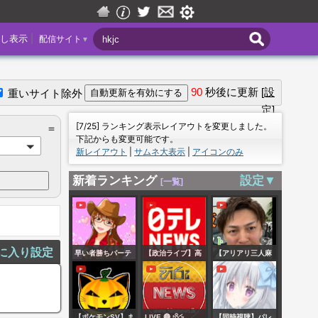
|
し表示
配信サイト
▼
90
秒後に更新
[設
重いサイト除外
定]
＝
[7/25] ランキング表示レイアウトを変更しました。
＝
下記からも変更可能です。
新レイアウト
|
サムネ大表示
|
アイコンのみ
新着ランキング
設定▼
[一覧]
に入り設定
早い者勝ちパーテ
【政治ライブ】高
【アリアリ三人麻
ィー参加型 リロー
市首相 長崎の平
雀】アンチ少ない
ドカスタムマッチ
和祈念式典で「非
ですね！ウケる
＆クリエ コメン
核三原則を堅持し
【ポケモンSV】ま
LIVE 🔴 හිරු
【同時視聴】パレ