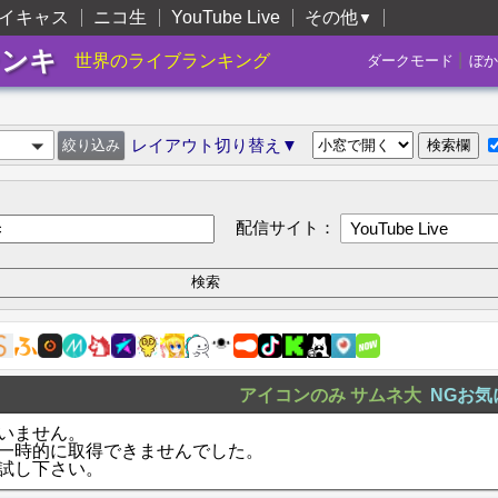
イキャス
ニコ生
YouTube Live
その他
▼
ランキ
|
世界のライブランキング
ダークモード
ぼか
レイアウト切り替え▼
配信サイト：
YouTube Live
アイコンのみ
サムネ大
NGお気
いません。
一時的に取得できませんでした。
試し下さい。