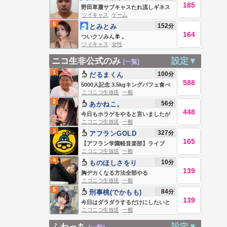
185
ント
野田草履サブキャスたれ流しギネス
ツイキャス
ゲーム
記録 Live #839271769
5
152
分
とみとみ
164
ついクソみん🪰 。
ツイキャス
女性
ニコ生非公式のみ
設定▼
[一覧]
1
100
分
だるまくん
588
5000人記念 3.5kgキングパフェ食べ
ニコニコ生放送
一般
る！
2
56
分
あかねこ。
448
今日もホラゲをやると言いましたが
ニコニコ生放送
一般
あれは嘘です
3
327
分
アフランGOLD
165
【アフラン学園軽音楽部】ライブ
ニコニコ生放送
一般
4
10
分
ものほしさをり
139
胸デカくなる方法全部やる
ニコニコ生放送
一般
5
84
分
刑事桃(でかもも)
139
今日はダラダラするだけにしたいと
ニコニコ生放送
一般
思います
ふわっち
設定▼