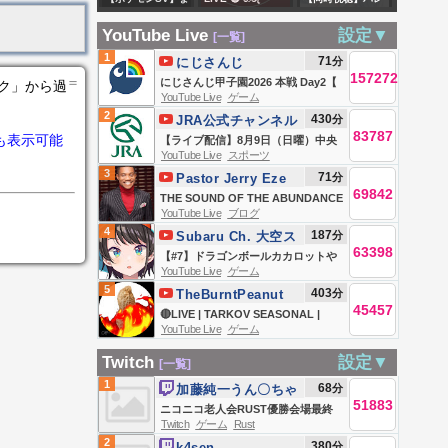
ト読みます #フォー
ており」 会見で
だ終わってない!! ♀
මධ්‍යාහ්න 11.55
プロ感謝祭2026の
トナイト #縦型ラ
も「政策上の方針
YouTube Live
設定▼
[一覧]
色証ヒンバスも欲
ප්‍රධාන ප්‍රවෘත්ති
ライブパートを見
イブ #初心者大歓
として堅持してい
1
71
分
にじさんじ
しい!! 白すじバスラ
ප්‍රකාශය - Hiru TV
ながら振り返り
157272
迎 #フォートナイ
る」と改めて強調
＝
にじさんじ甲子園2026 本戦 Day2【
ンク」から過
オやヒンバスの色
NEWS 11:55AM
✨【#パレプロ #香
YouTube Live
ゲーム
トライブ配信中 #
──政治ニュースま
#にじ甲2026_Day2 】
2
430
分
証厳選する大チャ
JRA公式チャンネル
LIVE | 2026-08-09
鳴ハノン】
ゲーム実況
とめ （日テレ
83787
も表示可能
【ライブ配信】8月9日（日曜）中央
ンスイベント!? 雑
NEWS LIVE）
YouTube Live
スポーツ
競馬全レース中継（新潟・中京・札
談しながら色証厳
3
71
分
Pastor Jerry Eze
幌）
選配信!!【色違い厳
69842
THE SOUND OF THE ABUNDANCE
YouTube Live
ブログ
選】
OF RAIN || SUNDAY SERVICE ||
4
187
分
Subaru Ch. 大空ス
9TH AUGUST 2026
63398
バル
【#7】ドラゴンボールカカロットや
YouTube Live
ゲーム
るしゅばああああああああああああ
5
403
分
TheBurntPeanut
ああああああああああああああ
45457
🔴LIVE | TARKOV SEASONAL |
あ！！！！！！【ホロライブ/大空ス
YouTube Live
ゲーム
DAY 6 | LABYRINTH + KORD
バル】
BREACH | HUTCHMF | SLUR
Twitch
設定▼
[一覧]
SATURDAY | #BUNGULATE
1
68
分
加藤純一うん〇ちゃ
51883
ん
ニコニコ老人会RUST優勝会場最終
Twitch
ゲーム
Rust
日
2
380
分
k4sen