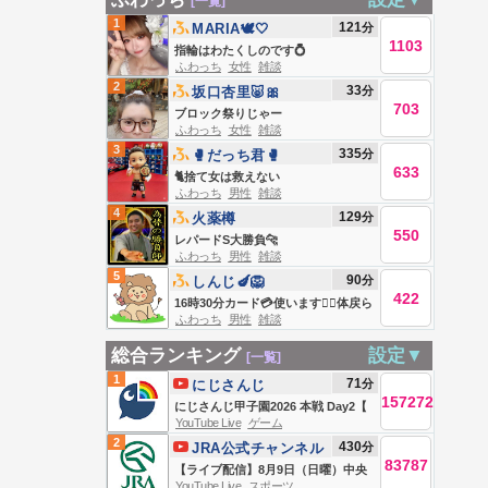
[一覧]
1
121
分
MARIA🕊🤍
1103
指輪はわたくしのです💍
ふわっち
女性
雑談
2
33
分
坂口杏里🐷🎀
703
ブロック祭りじゃー
ふわっち
女性
雑談
3
335
分
🥊だっち君🥊
633
🐈捨て女は救えない
ふわっち
男性
雑談
4
129
分
火薬樽
550
レパードS大勝負🐆
ふわっち
男性
雑談
5
90
分
しんじ🍆🦁
422
16時30分カード💳使います🙇‍♂️体戻ら
ふわっち
男性
雑談
ないかなー。
総合ランキング
設定▼
[一覧]
1
71
分
にじさんじ
157272
にじさんじ甲子園2026 本戦 Day2【
YouTube Live
ゲーム
#にじ甲2026_Day2 】
2
430
分
JRA公式チャンネル
83787
【ライブ配信】8月9日（日曜）中央
YouTube Live
スポーツ