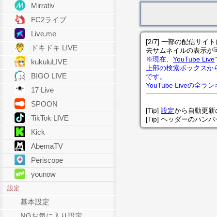
Mirrativ
FC2ライブ
Live.me
[2/7] 一部の配信
ドキドキ LIVE
去サムネイルの表示が
※現在、
YouTube Live
kukuluLIVE
上部の検索ボックスか
BIGO LIVE
です。
YouTube Liveの全
17 Live
SPOON
[Tip]
設定
から自動更新
TikTok LIVE
[Tip] ヘッダーのハ
Kick
AbemaTV
Periscope
younow
設定
基本設定
NGお気に入り設定