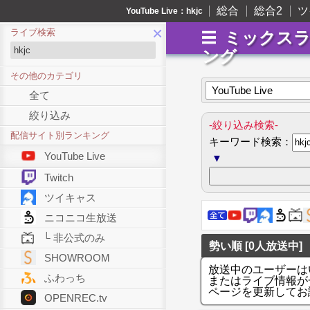
総合
総合2
ツ
YouTube Live：hkjc
×
ライブ検索
ミックス
ング
その他のカテゴリ
YouTube Live
全て
絞り込み
-絞り込み検索-
配信サイト別ランキング
キーワード検索：
YouTube Live
▼
Twitch
ツイキャス
ニコニコ生放送
└ 非公式のみ
勢い順 [0人放送中]
SHOWROOM
放送中のユーザーは
ふわっち
またはライブ情報が
ページを更新してお
OPENREC.tv