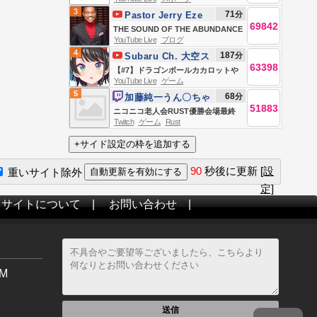
競馬全レース中継（新潟・中京・札
3
71
分
Pastor Jerry Eze
幌）
69842
THE SOUND OF THE ABUNDANCE
YouTube Live
ブログ
OF RAIN || SUNDAY SERVICE ||
4
187
分
Subaru Ch. 大空ス
9TH AUGUST 2026
63398
バル
【#7】ドラゴンボールカカロットや
YouTube Live
ゲーム
るしゅばああああああああああああ
5
68
分
加藤純一うん〇ちゃ
ああああああああああああああ
51883
ん
ニコニコ老人会RUST優勝会場最終
あ！！！！！！【ホロライブ/大空ス
Twitch
ゲーム
Rust
日
バル】
90
秒後に更新
[設
重いサイト除外
定]
当サイトについて
|
お問い合わせ
|
M
送信