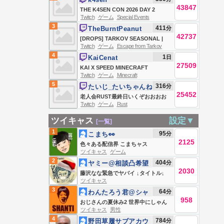
43847
THE K4SEN CON 2026 DAY 2
Twitch
ゲーム
Special Events
3
411
分
TheBurntPeanut
42737
[DROPS] TARKOV SEASONAL |
Twitch
ゲーム
Escape from Tarkov
DAY 6 | LABYRINTH + KORD
4
1
日
KaiCenat
BREACH | HUTCHMF | SLUR
27509
KAI X SPEED MINECRAFT
SATURDAY | #BUNGULATE
Twitch
ゲーム
Minecraft
MARATHON BEATING ALL
5
316
分
たいじ_たいちゃんね
BOSSES *HARDCORE* (Wither,
25452
る
老人会RUST最終日いくぞおおおお
Warden, Elder Guardian, Ender
Twitch
ゲーム
Rust
おおおおおお
Dragon)
ツイキャス
設定▼
[一覧]
1
95
分
こまち👀
2125
色々ある配信界 こまちャス
ツイキャス
ゲーム
2
404
分
ヤミー@相談凸希望
2030
はLINEへ
藤沢なな緊急でヤバイ ↓タイトル↓
ツイキャス
3
64
分
わんたろう君@シャ
958
ンT101
おじさんの夏休み2 世界中にしゃん
ツイキャス
男性
てぃ言わせたい
4
784
分
野田草履サブアカウ