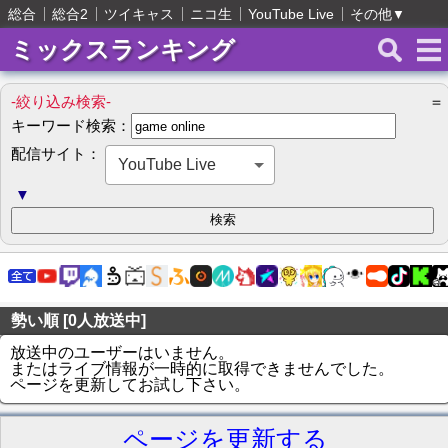
総合
総合2
ツイキャス
ニコ生
YouTube Live
その他
▼
ミックスランキング
-絞り込み検索-
＝
キーワード検索：
配信サイト：
YouTube Live
▼
勢い順 [0人放送中]
放送中のユーザーはいません。
またはライブ情報が一時的に取得できませんでした。
ページを更新してお試し下さい。
ページを更新する