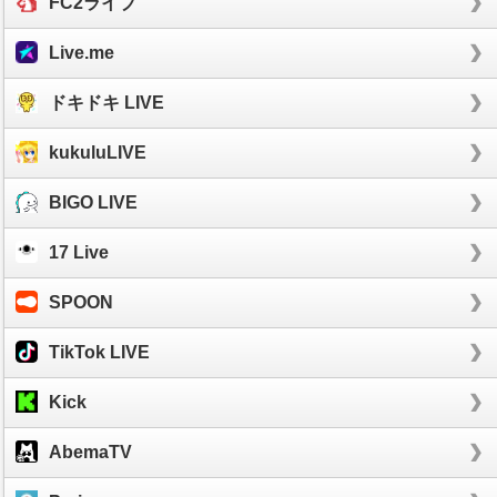
FC2ライブ
Live.me
ドキドキ LIVE
kukuluLIVE
BIGO LIVE
17 Live
SPOON
TikTok LIVE
Kick
AbemaTV