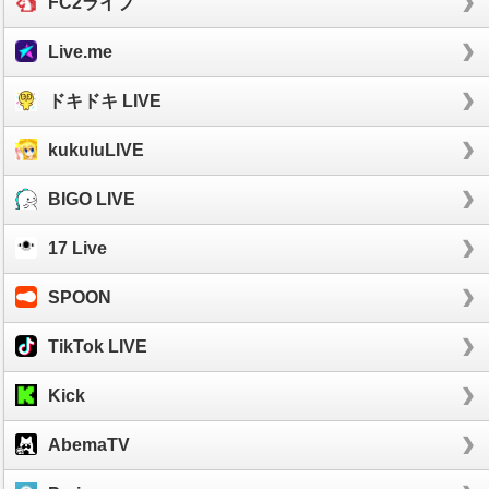
FC2ライブ
Live.me
ドキドキ LIVE
kukuluLIVE
BIGO LIVE
17 Live
SPOON
TikTok LIVE
Kick
AbemaTV