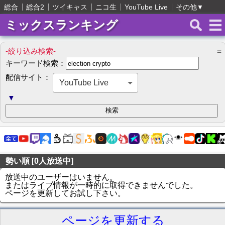
総合
総合2
ツイキャス
ニコ生
YouTube Live
その他
▼
ミックスランキング
-絞り込み検索-
＝
キーワード検索：
配信サイト：
YouTube Live
▼
勢い順 [0人放送中]
放送中のユーザーはいません。
またはライブ情報が一時的に取得できませんでした。
ページを更新してお試し下さい。
ページを更新する