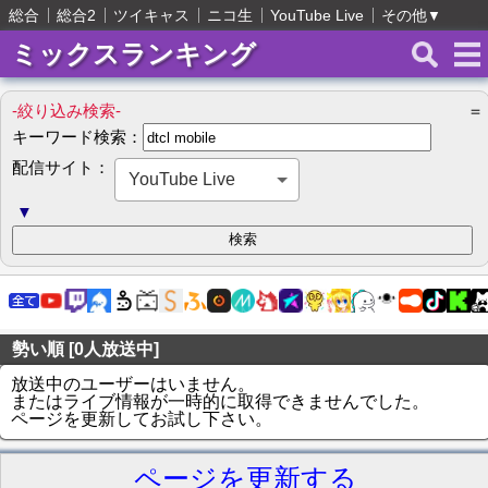
総合
総合2
ツイキャス
ニコ生
YouTube Live
その他
▼
ミックスランキング
-絞り込み検索-
＝
キーワード検索：
配信サイト：
YouTube Live
▼
勢い順 [0人放送中]
放送中のユーザーはいません。
またはライブ情報が一時的に取得できませんでした。
ページを更新してお試し下さい。
ページを更新する