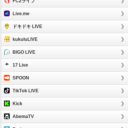
FC2ライブ
Live.me
ドキドキ LIVE
kukuluLIVE
BIGO LIVE
17 Live
SPOON
TikTok LIVE
Kick
AbemaTV