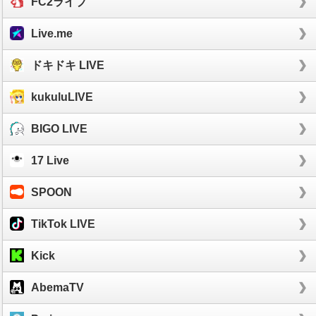
FC2ライブ
Live.me
ドキドキ LIVE
kukuluLIVE
BIGO LIVE
17 Live
SPOON
TikTok LIVE
Kick
AbemaTV