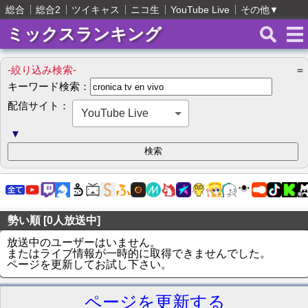
総合
総合2
ツイキャス
ニコ生
YouTube Live
その他
▼
ミックスランキング
-絞り込み検索-
＝
キーワード検索：
配信サイト：
YouTube Live
▼
勢い順 [0人放送中]
放送中のユーザーはいません。
またはライブ情報が一時的に取得できませんでした。
ページを更新してお試し下さい。
ページを更新する