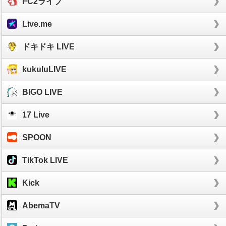
FC2ライブ
Live.me
ドキドキ LIVE
kukuluLIVE
BIGO LIVE
17 Live
SPOON
TikTok LIVE
Kick
AbemaTV