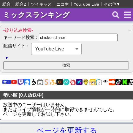
総合
総合2
ツイキャス
ニコ生
YouTube Live
その他
▼
ミックスランキング
-絞り込み検索-
＝
キーワード検索：
配信サイト：
YouTube Live
▼
勢い順 [0人放送中]
放送中のユーザーはいません。
またはライブ情報が一時的に取得できませんでした。
ページを更新してお試し下さい。
ページを更新する