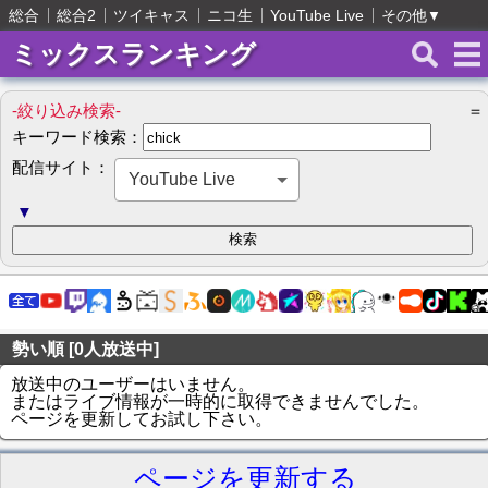
総合
総合2
ツイキャス
ニコ生
YouTube Live
その他
▼
ミックスランキング
-絞り込み検索-
＝
キーワード検索：
配信サイト：
YouTube Live
▼
勢い順 [0人放送中]
放送中のユーザーはいません。
またはライブ情報が一時的に取得できませんでした。
ページを更新してお試し下さい。
ページを更新する