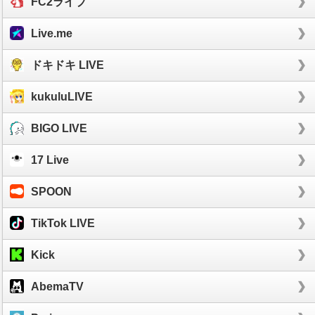
FC2ライブ
Live.me
ドキドキ LIVE
kukuluLIVE
BIGO LIVE
17 Live
SPOON
TikTok LIVE
Kick
AbemaTV