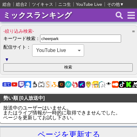
総合
総合2
ツイキャス
ニコ生
YouTube Live
その他
▼
ミックスランキング
-絞り込み検索-
＝
キーワード検索：
配信サイト：
YouTube Live
▼
勢い順 [0人放送中]
放送中のユーザーはいません。
またはライブ情報が一時的に取得できませんでした。
ページを更新してお試し下さい。
ページを更新する