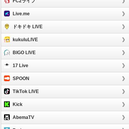
FC2ライブ
Live.me
ドキドキ LIVE
kukuluLIVE
BIGO LIVE
17 Live
SPOON
TikTok LIVE
Kick
AbemaTV