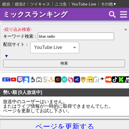
総合
総合2
ツイキャス
ニコ生
YouTube Live
その他
▼
ミックスランキング
-絞り込み検索-
＝
キーワード検索：
配信サイト：
YouTube Live
▼
勢い順 [0人放送中]
放送中のユーザーはいません。
またはライブ情報が一時的に取得できませんでした。
ページを更新してお試し下さい。
ページを更新する