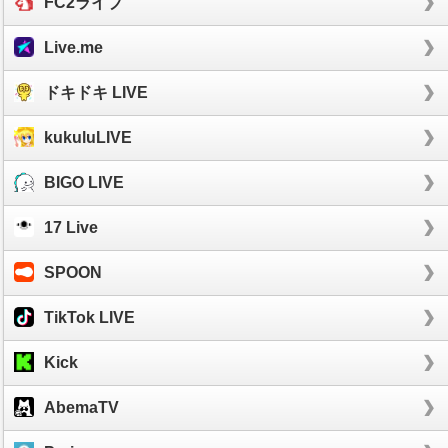
FC2ライブ
Live.me
ドキドキ LIVE
kukuluLIVE
BIGO LIVE
17 Live
SPOON
TikTok LIVE
Kick
AbemaTV