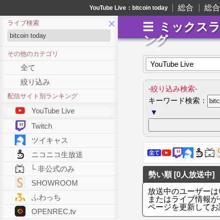
総合
総合
YouTube Live：bitcoin today
×
ライブ検索
ミックス
ング
その他のカテゴリ
YouTube Live
全て
絞り込み
-絞り込み検索-
配信サイト別ランキング
キーワード検索：
YouTube Live
▼
Twitch
ツイキャス
ニコニコ生放送
└ 非公式のみ
勢い順 [0人放送中]
SHOWROOM
放送中のユーザーは
ふわっち
またはライブ情報が
ページを更新してお
OPENREC.tv