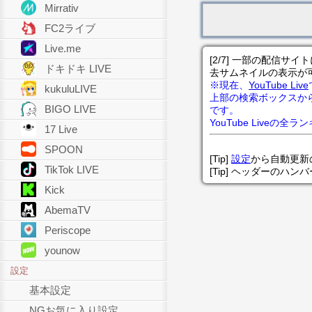
Mirrativ
FC2ライブ
Live.me
[2/7] 一部の配信
ドキドキ LIVE
去サムネイルの表示が
※現在、
YouTube Live
kukuluLIVE
上部の検索ボックスか
BIGO LIVE
です。
YouTube Liveの全
17 Live
SPOON
[Tip]
設定
から自動更新
TikTok LIVE
[Tip] ヘッダーのハ
Kick
AbemaTV
Periscope
younow
設定
基本設定
NGお気に入り設定