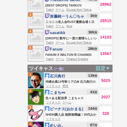
28962
[BEST DROPS] TARKOV
Twitch
ゲーム
Escape from Tarkov
SEASONAL | DAY 4 | HutchMF x
3
30
分
加藤純一うん〇ちゃ
GIMMICK | THICC MEN THURSDAY
28515
ん
ニコニコ老人会RUST優勝会場１日
| #BUNGULATE
Twitch
ゲーム
Rust
目
4
360
分
sasatikk
14103
[DROPS] 数年に一度の素晴らしいシ
Twitch
ゲーム
Escape from Tarkov
ーズン Escape From Tarkov
5
286
分
Fanum
13567
FANUM X WALTON ⛓️ CHAINED
Twitch
ゲーム
Chained Together
TOGETHER ⛓️ CANT END TILL WE
BEAT IT ⛓️ WTF IS WE DOING ⛓️
ツイキャス
設定▼
[一覧]
!discord !socials !pobox !D10
1
139
分
石川典行
5025
沖縄台風13号🌺リア凸❌ 石川典行の
ツイキャス
男性
ノリユキラジオ
2
43
分
こまち👀
2027
色々ある配信界 こまちャス
ツイキャス
ゲーム
3
144
分
ビーナス(おかまる)
326
SHEIN購入品 無限無職編！30代おか
ツイキャス
まの生態配信
4
87
分
めいみ。