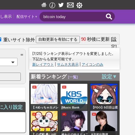
|
し表示
配信サイト
▼
90
秒後に更新
[設
重いサイト除外
定]
＝
[7/25] ランキング表示レイアウトを変更しました。
＝
下記からも変更可能です。
新レイアウト
|
サムネ大表示
|
アイコンのみ
新着ランキング
設定▼
[一覧]
に入り設定
【 #めっちゃカメレ
[Music Bank
【FGO】5日目は星
オン 】魅せプレイ
2026.08.07] Red
5ルーラー来るぞ！
するでぇ❕【鈴野ゆ
Velvet, Stray Kids
卑弥呼？ジャン
きね】
KISS OF LIFE and
ヌ？それとも？？
【 公式戦 🔴 LIVE
終わりの始まり #ニ
8月初出勤道