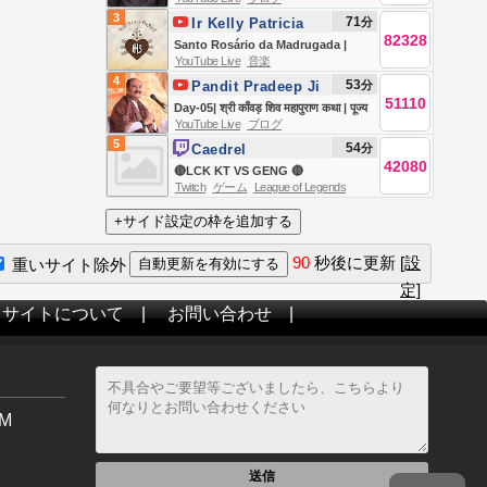
26 || NSPPD || 7TH AUGUST 2026
3
71
分
Ir Kelly Patricia
82328
OFICIAL / Instituto
Santo Rosário da Madrugada |
YouTube Live
音楽
Hesed
Novena a Santa Clara | Instituto
4
53
分
Pandit Pradeep Ji
Hesed - 07/08
51110
Mishra Sehore
Day-05| श्री काँवड़ शिव महापुराण कथा | पूज्य
YouTube Live
ブログ
Wale
पंडित प्रदीप जी मिश्रा | सीहोर,मध्य
5
54
分
Caedrel
प्रदेश#shivpuran #om
42080
🔴LCK KT VS GENG 🔴
Twitch
ゲーム
League of Legends
90
秒後に更新
[設
重いサイト除外
定]
当サイトについて
|
お問い合わせ
|
M
送信