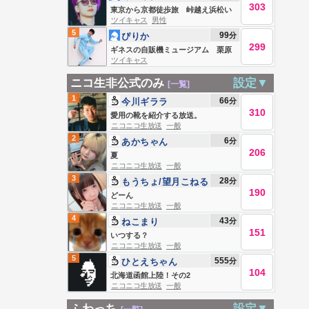
303
東京から京都徒歩旅 峠越え浜松い
ツイキャス
男性
き 今日もなんとか。
5
99
分
ぴりか
299
ギネスの自販機ミュージアム 栗原
ツイキャス
市 カリソマのひまつぶし
ニコ生非公式のみ
設定▼
[一覧]
1
66
分
今川ギララ
310
愛用の靴を紹介する放送。
ニコニコ生放送
一般
2
6
分
あかちゃん
206
夏
ニコニコ生放送
一般
3
28
分
もうちょ/望月こねる
190
どーん
ニコニコ生放送
一般
4
43
分
ねこまり
151
いつする？
ニコニコ生放送
一般
5
555
分
ひとえちゃん
104
北海道函館上陸！その2
ニコニコ生放送
一般
ふわっち
設定▼