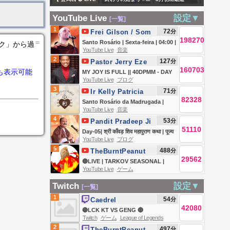
more: Let’s enjoy
】 阪神タイガース
コニコ老人会RUST
all together❗️
YouTube Live
設定▼
[一覧]
対 中日ドラゴンズ
1
72
分
Frei Gilson / Som
実況・同時観戦｜
198270
＝
do Monte -
Santo Rosário | Sexta-feira | 04:00 |
ンク」から過
初心者・他球団フ
YouTube Live
音楽
OFICIAL
07/08/2026 | Live Ao vivo
2
127
分
ァン歓迎
Pastor Jerry Eze
160703
も表示可能
MY JOY IS FULL || 40DPMM - DAY
YouTube Live
ブログ
26 || NSPPD || 7TH AUGUST 2026
3
71
分
Ir Kelly Patricia
82328
OFICIAL / Instituto
Santo Rosário da Madrugada |
YouTube Live
音楽
Hesed
Novena a Santa Clara | Instituto
4
53
分
Pandit Pradeep Ji
Hesed - 07/08
51110
Mishra Sehore
Day-05| श्री काँवड़ शिव महापुराण कथा | पूज्य
YouTube Live
ブログ
Wale
पंडित प्रदीप जी मिश्रा | सीहोर,मध्य
5
488
分
TheBurntPeanut
प्रदेश#shivpuran #om
29562
🔴LIVE | TARKOV SEASONAL |
YouTube Live
ゲーム
DAY 4 | HutchMF x GIMMICK |
THICC MEN THURSDAY |
Twitch
設定▼
[一覧]
#BUNGULATE
1
54
分
Caedrel
42080
🔴LCK KT VS GENG 🔴
Twitch
ゲーム
League of Legends
2
497
分
TheBurntPeanut