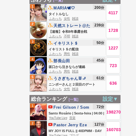
[一覧]
1
200
分
MARIA🕊🤍
4117
タイトルなし
ふわっち
女性
雑談
2
239
分
天然ストレート@た
1728
かしゼミ
【速報】令和8年暴露合戦
ふわっち
不明
雑談
3
50
分
イキリスト＄
1227
イキリスト＄の配信
ふわっち
男性
雑談
4
45
分
部長山田
723
坂口から泣きならが連絡
ふわっち
男性
雑談
5
61
分
‎うさぎちゃん🐰🚬
636
ニンポーさんと２回目のデート
ふわっち
女性
雑談
総合ランキング
設定▼
[一覧]
1
72
分
Frei Gilson / Som
198270
do Monte -
Santo Rosário | Sexta-feira | 04:00 |
YouTube Live
音楽
OFICIAL
07/08/2026 | Live Ao vivo
2
127
分
Pastor Jerry Eze
160703
MY JOY IS FULL || 40DPMM - DAY
YouTube Live
ブログ