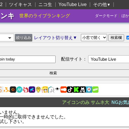
2
ツイキャス
ニコ生
YouTube Live
その他
▼
ランキ
|
世界のライブランキング
ダークモード
ぼか
レイアウト切り替え▼
配信サイト：
YouTube Live
アイコンのみ
サムネ大
NGお気
いません。
一時的に取得できませんでした。
試し下さい。