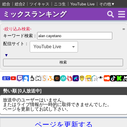
総合
総合2
ツイキャス
ニコ生
YouTube Live
その他
▼
ミックスランキング
-絞り込み検索-
＝
キーワード検索：
配信サイト：
YouTube Live
▼
勢い順 [0人放送中]
放送中のユーザーはいません。
またはライブ情報が一時的に取得できませんでした。
ページを更新してお試し下さい。
ページを更新する