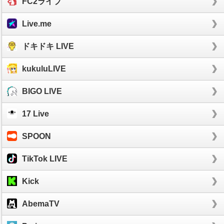
FC2ライブ
Live.me
ドキドキ LIVE
kukuluLIVE
BIGO LIVE
17 Live
SPOON
TikTok LIVE
Kick
AbemaTV