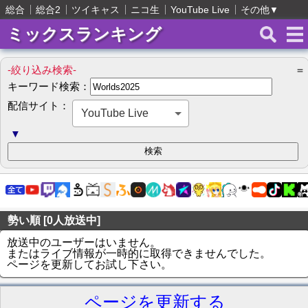
総合
総合2
ツイキャス
ニコ生
YouTube Live
その他
▼
ミックスランキング
-絞り込み検索-
＝
キーワード検索：
配信サイト：
YouTube Live
▼
勢い順 [0人放送中]
放送中のユーザーはいません。
またはライブ情報が一時的に取得できませんでした。
ページを更新してお試し下さい。
ページを更新する