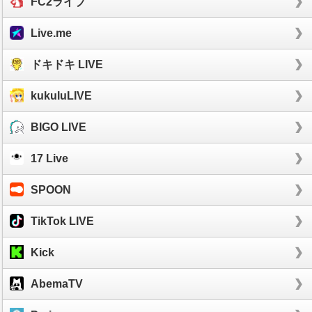
FC2ライブ
Live.me
ドキドキ LIVE
kukuluLIVE
BIGO LIVE
17 Live
SPOON
TikTok LIVE
Kick
AbemaTV