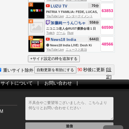
TRANSMISIÓN EN VIVO DE TODO
3
70
分
LUZU TV
NOTICIAS
63853
PATRIA Y FAMILIA: FEDE, LUCAS,
YouTube Live
エンターテイメント
ANITA, JULI, BRENDA ASNICAR Y
4
558
分
加藤純一うん〇ちゃ
LAURA ESQUIVEL
60590
ん
ニコニコ老人会RUST優勝会場１日
Twitch
ゲーム
Rust
目
5
644
日
News18 India
48566
🔴 News18 India LIVE: Desh Ki
YouTube Live
ニュースと政治
Pathshala With Sushant Sinha |
Ranchi Student Protest | Heavy
Rain
90
秒後に更新
[設
重いサイト除外
定]
当サイトについて
|
お問い合わせ
|
M
送信