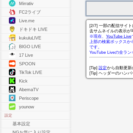
Mirrativ
FC2ライブ
Live.me
[2/7] 一部の配信
ドキドキ LIVE
去サムネイルの表示が
※現在、
YouTube Live
kukuluLIVE
上部の検索ボックスか
BIGO LIVE
です。
YouTube Liveの全
17 Live
SPOON
[Tip]
設定
から自動更新
TikTok LIVE
[Tip] ヘッダーのハ
Kick
AbemaTV
Periscope
younow
設定
基本設定
NGお気に入り設定