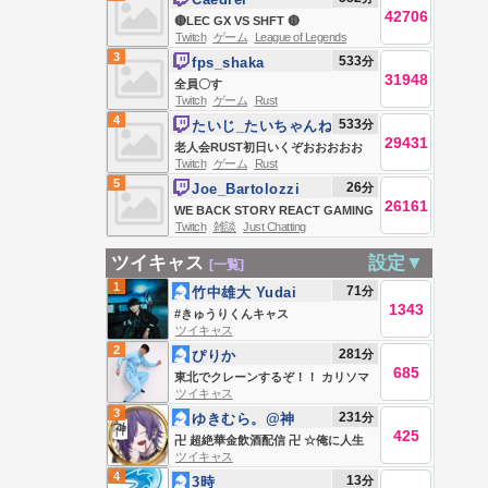
42706
🔴LEC GX VS SHFT 🔴
Twitch
ゲーム
League of Legends
3
533
分
fps_shaka
31948
全員〇す
Twitch
ゲーム
Rust
4
533
分
たいじ_たいちゃんね
29431
る
老人会RUST初日いくぞおおおおお
Twitch
ゲーム
Rust
おおおおお
5
26
分
Joe_Bartolozzi
26161
WE BACK STORY REACT GAMING
Twitch
雑談
Just Chatting
DAY JOIN JOIN JOIN
ツイキャス
設定▼
[一覧]
1
71
分
竹中雄大 Yudai
1343
Takenaka
#きゅうりくんキャス
ツイキャス
2
281
分
ぴりか
685
東北でクレーンするぞ！！ カリソマ
ツイキャス
のひまつぶし
3
231
分
ゆきむら。@神
425
卍 超絶華金飲酒配信 卍 ☆俺に人生
ツイキャス
任セロリ☆
4
13
分
3時