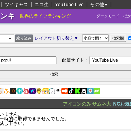
ツイキャス
ニコ生
YouTube Live
その他
▼
ランキ
|
世界のライブランキング
ダークモード
ぼか
レイアウト切り替え▼
配信サイト：
YouTube Live
アイコンのみ
サムネ大
NGお気
いません。
一時的に取得できませんでした。
試し下さい。