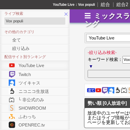
総合
総合2
YouTube Live：Vox populi
×
ライブ検索
ミックス
ング
その他のカテゴリ
YouTube Live
全て
絞り込み
-絞り込み検索-
配信サイト別ランキング
キーワード検索：
YouTube Live
▼
Twitch
ツイキャス
ニコニコ生放送
└ 非公式のみ
勢い順 [0人放送中]
SHOWROOM
放送中のユーザーは
ふわっち
またはライブ情報が
ページを更新してお
OPENREC.tv