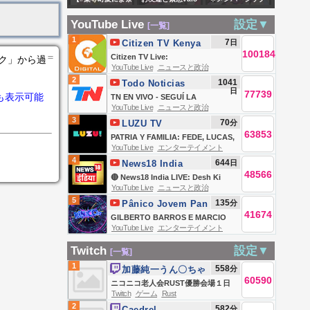
信2026/8/8]
イン PS4版 参加
り】性癖俳句～寝
カスタム！！！
🌟かわいいスタン
OK ドリフト、首都
YouTube Live
設定▼
[一覧]
ずに性癖駄々洩れ
【みかさく
プいっぱいありま
高周回、カーミー
1
7
日
Citizen TV Kenya
ですが？～
ん/STPR】
す♡
100184
ティング等
＝
Citizen TV Live:
ンク」から過
YouTube Live
ニュースと政治
CAR,LIFE クルー
2
1041
Todo Noticias
WNGN
日
77739
も表示可能
TN EN VIVO - SEGUÍ LA
YouTube Live
ニュースと政治
TRANSMISIÓN EN VIVO DE TODO
3
70
分
LUZU TV
NOTICIAS
63853
PATRIA Y FAMILIA: FEDE, LUCAS,
YouTube Live
エンターテイメント
ANITA, JULI, BRENDA ASNICAR Y
4
644
日
News18 India
LAURA ESQUIVEL
48566
🔴 News18 India LIVE: Desh Ki
YouTube Live
ニュースと政治
Pathshala With Sushant Sinha |
5
135
分
Pânico Jovem Pan
Ranchi Student Protest | Heavy
41674
GILBERTO BARROS E MARCIO
Rain
YouTube Live
エンターテイメント
ATALLA AO VIVO | PÂNICO -
07/08/26
Twitch
設定▼
[一覧]
1
558
分
加藤純一うん〇ちゃ
60590
ん
ニコニコ老人会RUST優勝会場１日
Twitch
ゲーム
Rust
目
2
582
分
Caedrel