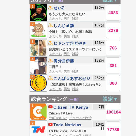
[一覧]
1
130
分
せいZ
4086
もう少し大人になりたい
ふわっち
男性
雑談
2
107
分
しんじ🍆🦁
2276
今日も【広い心、忍耐】配信
ふわっち
男性
雑談
3
126
分
ヒドンナ@どやさ
766
お見舞いとミステリーツアーにいく
ふわっち
男性
雑談
4
132
分
養分@伊藤
381
二日目！
ふわっち
男性
雑談
5
252
分
こんば☆あすお@ジ
300
ャックパーセル
【緊急速報】暗雲渦巻くふわっちと
ふわっち
男性
雑談
未来
総合ランキング
設定▼
[一覧]
1
7
日
Citizen TV Kenya
100184
Citizen TV Live:
YouTube Live
ニュースと政治
2
1041
Todo Noticias
日
77739
TN EN VIVO - SEGUÍ LA
YouTube Live
ニュースと政治