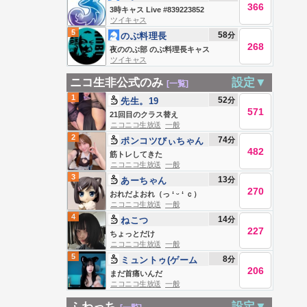
366
3時キャス Live #839223852
ツイキャス
5
58
分
のぶ料理長
268
夜ののぶ部 のぶ料理長キャス
ツイキャス
ニコ生非公式のみ
設定▼
[一覧]
1
52
分
先生。19
571
21回目のクラス替え
ニコニコ生放送
一般
2
74
分
ポンコツびぃちゃん
482
(無敵)
筋トレしてきた
ニコニコ生放送
一般
3
13
分
あーちゃん
270
おれだよおれ（っ ‘ ᵕ ‘ ｃ）
ニコニコ生放送
一般
4
14
分
ねこつ
227
ちょっとだけ
ニコニコ生放送
一般
5
8
分
ミュントゥ(ゲーム
206
用)
まだ首痛いんだ
ニコニコ生放送
一般
ふわっち
設定▼