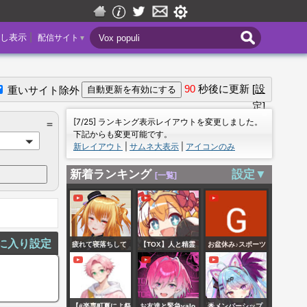
|
し表示
配信サイト
▼
90
秒後に更新
[設
重いサイト除外
定]
＝
[7/25] ランキング表示レイアウトを変更しました。
＝
下記からも変更可能です。
新レイアウト
|
サムネ大表示
|
アイコンのみ
新着ランキング
設定▼
[一覧]
に入り設定
疲れて寝落ちして
【TOX】人と精霊
お盆休み♪スポーツ
ました！！そして
の為に・その２５
カー GTA5 コント
今週もおつかれさ
ローラー調子悪い
までした！[雑談配
です GTA5オンラ
【#楽専町夏によ祭
お友達と緊急valo
🌟メンバーシップ