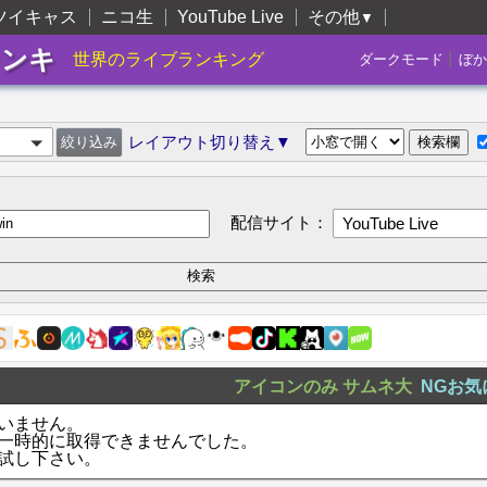
ツイキャス
ニコ生
YouTube Live
その他
▼
ランキ
|
世界のライブランキング
ダークモード
ぼか
レイアウト切り替え▼
配信サイト：
YouTube Live
アイコンのみ
サムネ大
NGお気
いません。
一時的に取得できませんでした。
試し下さい。