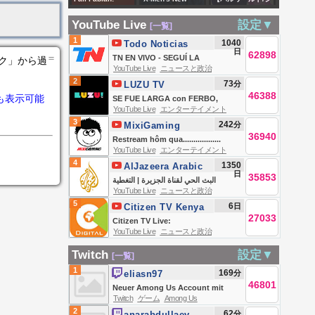
下げはよ！！米国
GÜNDEM |
Mordprozess Tag
Cyclops Is Kit
ーズン２】400人あ
株投資🇺🇸
TRANSFER
YouTube Live
設定▼
[一覧]
20 - Die
Connor - The John
りがとー‼次は
HABERLERİ
1
1040
Todo Noticias
Schwester | Q & A
Campea Show
1000目指して突っ
日
62898
＝
TN EN VIVO - SEGUÍ LA
ンク」から過
走れ！今日も撮影
YouTube Live
ニュースと政治
TRANSMISIÓN EN VIVO DE TODO
2
73
分
LUZU TV
＆作業【ねる視
NOTICIAS
46388
も表示可能
SE FUE LARGA con FERBO,
点】
YouTube Live
エンターテイメント
LUCAS LEZIN, BELU NEGRI, DOMI
3
242
分
MixiGaming
FAENA Y TEO D´ELIA | EN VIVO
36940
Restream hôm qua..................
YouTube Live
エンターテイメント
4
1350
AlJazeera Arabic
日
35853
قناة الجزيرة
البث الحي لقناة الجزيرة | التغطية
YouTube Live
ニュースと政治
مستمرة
5
6
日
Citizen TV Kenya
27033
Citizen TV Live:
YouTube Live
ニュースと政治
Twitch
設定▼
[一覧]
1
169
分
eliasn97
46801
Neuer Among Us Account mit
Twitch
ゲーム
Among Us
fatalem Squad🔥 | !iconleague
2
62
分
anarabdullaev