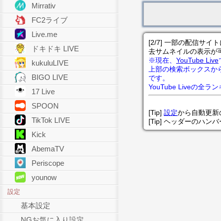
Mirrativ
FC2ライブ
Live.me
[2/7] 一部の配信
ドキドキ LIVE
去サムネイルの表示が
※現在、
YouTube Live
kukuluLIVE
上部の検索ボックスか
BIGO LIVE
です。
YouTube Liveの全
17 Live
SPOON
[Tip]
設定
から自動更新
TikTok LIVE
[Tip] ヘッダーのハ
Kick
AbemaTV
Periscope
younow
設定
基本設定
NGお気に入り設定