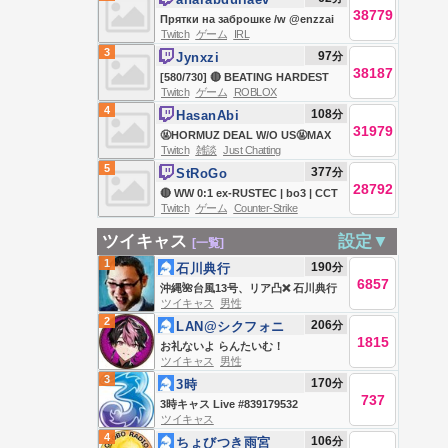
!doku !eligella !gaming
38779
Прятки на заброшке /w @enzzai
Twitch
ゲーム
IRL
@misolo3 @daxak Эксити
3
97
分
Jynxzi
Пускайф
38187
[580/730] 🔴 BEATING HARDEST
Twitch
ゲーム
ROBLOX
ROBLOX LEVEL W/ STEAK -> YOU
4
108
分
HasanAbi
vs RANK You Deserve 🔴
31979
🤬HORMUZ DEAL W/O US🤬MAX
Twitch
雑談
Just Chatting
MILLER ABUSE🤬STRAIT CLOSED
5
377
分
StRoGo
🤬PUBLIC ENEMY #1🤬DEMS
28792
🔴 WW 0:1 ex-RUSTEC | bo3 | CCT
DONT UNDERSTAND LEFT
Twitch
ゲーム
Counter-Strike
2026 Europe Series 6 | @deko
SURGE🤬TIME TO LOCK IN🤬
@ct0m @m3wsu @keliencs |
ツイキャス
設定▼
[一覧]
@MARKL1NCK
1
190
分
石川典行
6857
沖縄🌺台風13号、リア凸❌ 石川典行
ツイキャス
男性
のノリユキラジオ
2
206
分
LAN@シクフォニ
1815
お礼ないよ らんたいむ！
ツイキャス
男性
3
170
分
3時
737
3時キャス Live #839179532
ツイキャス
4
106
分
ちょびつき雨宮