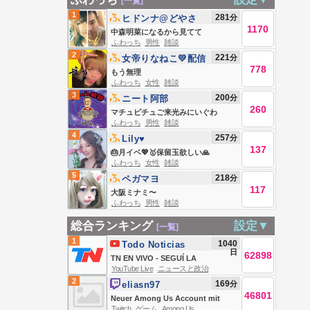
[一覧]
1
281
分
ヒドンナ@どやさ
1170
中森明菜になるから見てて
ふわっち
男性
雑談
2
221
分
女帝りなねこ💛配信
778
復活
もう無理
ふわっち
女性
雑談
3
200
分
ニート阿部
260
マチュピチュご来光みにいぐわ
ふわっち
男性
雑談
4
257
分
Lily♥️
137
🎂月イベ💖🥇保留玉欲しい🙏
ふわっち
女性
雑談
5
218
分
ペガマヨ
117
大阪ミナミ〜
ふわっち
男性
雑談
総合ランキング
設定▼
[一覧]
1
1040
Todo Noticias
日
62898
TN EN VIVO - SEGUÍ LA
YouTube Live
ニュースと政治
TRANSMISIÓN EN VIVO DE TODO
2
169
分
eliasn97
NOTICIAS
46801
Neuer Among Us Account mit
Twitch
ゲーム
Among Us