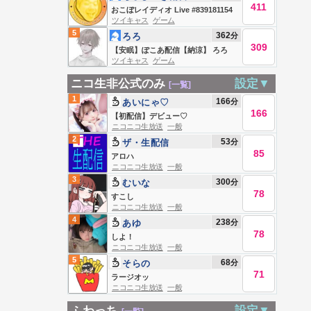
411
おこぼレイディオ Live #839181154
ツイキャス
ゲーム
5
362
分
ろろ
309
【安眠】ぽこあ配信【納涼】 ろろ
ツイキャス
ゲーム
Live
ニコ生非公式のみ
設定▼
[一覧]
1
166
分
あいにゃ♡
166
【初配信】デビュー♡
ニコニコ生放送
一般
2
53
分
ザ・生配信
85
アロハ
ニコニコ生放送
一般
3
300
分
むいな
78
すこし
ニコニコ生放送
一般
4
238
分
あゆ
78
しよ！
ニコニコ生放送
一般
5
68
分
そらの
71
ラージオッ
ニコニコ生放送
一般
ふわっち
設定▼