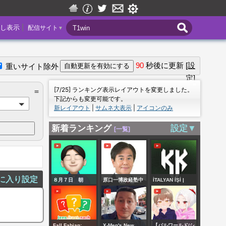
|
し表示
配信サイト
▼
90
秒後に更新
[設
重いサイト除外
定]
＝
[7/25] ランキング表示レイアウトを変更しました。
＝
下記からも変更可能です。
新レイアウト
|
サムネ大表示
|
アイコンのみ
新着ランキング
設定▼
[一覧]
に入り設定
８月７日 朝
原口一博政経塾中
İTALYAN İŞİ |
LIVE！トランプが
間報告・ゆうこく
H.KRALOVE -
ウォーシュに利下
連合支援協力カン
BEŞİKTAŞ | UEFA
げ圧力‼️パワハラ利
ファレンス
| MAÇ SONU |
Fall Fabian:
X-Men's New
【パルワールド/シ