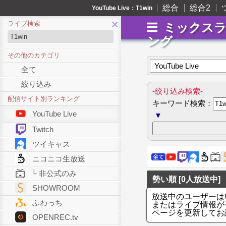
総合
総合2
YouTube Live：T1win
×
ライブ検索
ミックス
ング
その他のカテゴリ
YouTube Live
全て
絞り込み
-絞り込み検索-
配信サイト別ランキング
キーワード検索：
YouTube Live
▼
Twitch
ツイキャス
ニコニコ生放送
└ 非公式のみ
勢い順 [0人放送中]
SHOWROOM
放送中のユーザーは
ふわっち
またはライブ情報が
ページを更新してお
OPENREC.tv