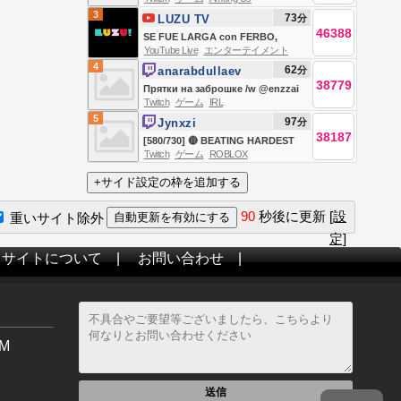
fatalem Squad🔥 | !iconleague
3
73
分
LUZU TV
!doku !eligella !gaming
46388
SE FUE LARGA con FERBO,
YouTube Live
エンターテイメント
LUCAS LEZIN, BELU NEGRI, DOMI
4
62
分
anarabdullaev
FAENA Y TEO D´ELIA | EN VIVO
38779
Прятки на заброшке /w @enzzai
Twitch
ゲーム
IRL
@misolo3 @daxak Эксити
5
97
分
Jynxzi
Пускайф
38187
[580/730] 🔴 BEATING HARDEST
Twitch
ゲーム
ROBLOX
ROBLOX LEVEL W/ STEAK -> YOU
vs RANK You Deserve 🔴
90
秒後に更新
[設
重いサイト除外
定]
当サイトについて
|
お問い合わせ
|
M
送信