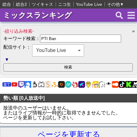
総合
総合2
ツイキャス
ニコ生
YouTube Live
その他
▼
ミックスランキング
-絞り込み検索-
＝
キーワード検索：
配信サイト：
YouTube Live
▼
勢い順 [0人放送中]
放送中のユーザーはいません。
またはライブ情報が一時的に取得できませんでした。
ページを更新してお試し下さい。
ページを更新する