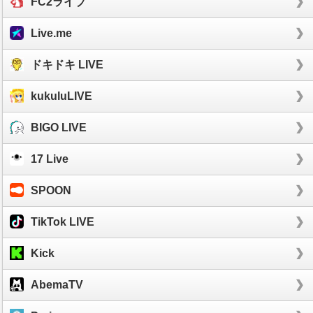
FC2ライブ
Live.me
ドキドキ LIVE
kukuluLIVE
BIGO LIVE
17 Live
SPOON
TikTok LIVE
Kick
AbemaTV