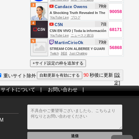
2026년 8월 7일 금요일 [김희교X박구
3
70
分
Candace Owens
용X박태웅X이진경, 홍사훈X주진우X
90058
A Shocking Truth Revealed In The
정준희X이재석, 오밀희, 스포츠공장,
YouTube Live
ブログ
“4K” Footage. Beavis and Butt-
금요음악회(마지카)]
4
7
日
C5N
Head Send A Messenger… | Ep 373
68171
C5N EN VIVO | Toda la información
YouTube Live
ニュースと政治
en un solo lugar | Seguí la
5
73
分
MartinCirioOk
transmisión las 24 horas
56868
STREAM CON ALBEREE Y GUARI
Twitch
雑談
Just Chatting
90
秒後に更新
[設
重いサイト除外
定]
当サイトについて
|
お問い合わせ
|
M
送信