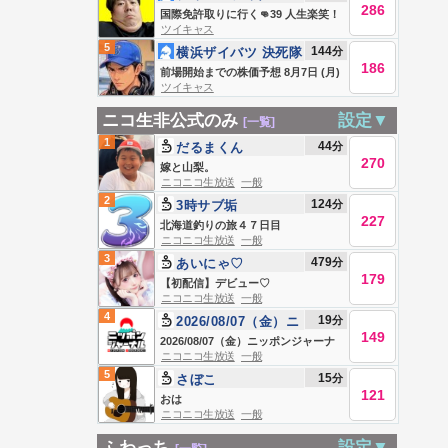
286
加川
国際免許取りに行く👊39 人生楽笑！
ツイキャス
5
144
分
横浜ザイバツ 決死隊
186
前場開始までの株価予想 8月7日 (月)
ツイキャス
日本企業！前場開始までの株価予想
ニコ生非公式のみ
設定▼
[一覧]
1
44
分
だるまくん
270
嫁と山梨。
ニコニコ生放送
一般
2
124
分
3時サブ垢
227
北海道釣りの旅４７日目
ニコニコ生放送
一般
3
479
分
あいにゃ♡
179
【初配信】デビュー♡
ニコニコ生放送
一般
4
19
分
2026/08/07（金）ニ
149
ッポンジャーナル 上
2026/08/07（金）ニッポンジャーナ
ニコニコ生放送
一般
念司/内藤陽介
ル 上念司/内藤陽介
5
15
分
さぼこ
121
おは
ニコニコ生放送
一般
ふわっち
設定▼