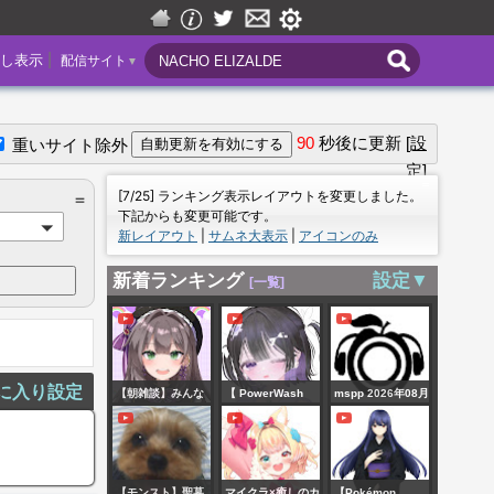
|
し表示
配信サイト
▼
90
秒後に更新
[設
重いサイト除外
定]
＝
[7/25] ランキング表示レイアウトを変更しました。
＝
下記からも変更可能です。
新レイアウト
|
サムネ大表示
|
アイコンのみ
新着ランキング
設定▼
[一覧]
に入り設定
【朝雑談】みんな
【 PowerWash
mspp 2026年08月
にちょっと遅めの
Simulator 2 #1 】
07日(金)
おはようが言いた
雑談しながらまっ
い♡
たりお掃除！【 #渕
【モンスト】聖墓
マイクラ×癒しのカ
【Pokémon