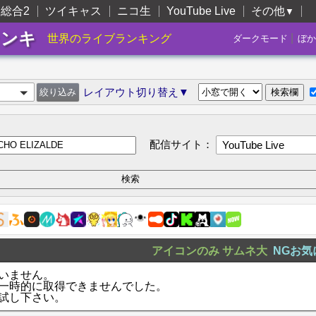
総合2
ツイキャス
ニコ生
YouTube Live
その他
▼
ランキ
|
世界のライブランキング
ダークモード
ぼか
レイアウト切り替え▼
配信サイト：
YouTube Live
アイコンのみ
サムネ大
NGお気
いません。
一時的に取得できませんでした。
試し下さい。