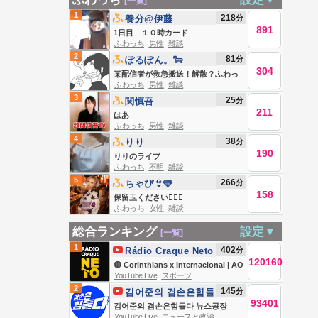
[一覧]
1
218
分
養分@伊藤
891
1日目 １０時カード
ふわっち
男性
雑談
2
81
分
ぽるぽん。🐑
304
某配信者が救急搬送！解散？ふわっ
ふわっち
男性
雑談
ちニュース！
3
25
分
関慎吾
211
はあ
ふわっち
男性
雑談
4
38
分
りり
190
りりのライブ
ふわっち
不明
雑談
5
266
分
ちゃぴ👙🩵
158
保留玉ください🙇🏻‍♀️‪‪
ふわっち
女性
雑談
総合ランキング
設定▼
[一覧]
1
402
分
Rádio Craque Neto
120160
🔴 Corinthians x Internacional | AO
YouTube Live
スポーツ
VIVO | Copa do Brasil 2026 | Rádio
2
145
分
김어준의 겸손은힘들
Craque Neto
93401
다 뉴스공장
김어준의 겸손은힘들다 뉴스공장
YouTube Live
ニュースと政治