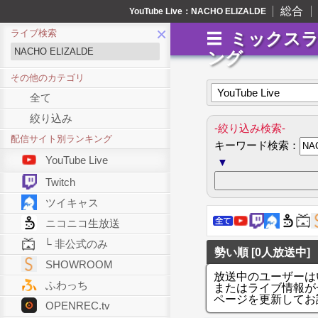
総合
YouTube Live：NACHO ELIZALDE
×
ライブ検索
ミックス
ング
その他のカテゴリ
YouTube Live
全て
絞り込み
-絞り込み検索-
配信サイト別ランキング
キーワード検索：
YouTube Live
▼
Twitch
ツイキャス
ニコニコ生放送
└ 非公式のみ
勢い順 [0人放送中]
SHOWROOM
放送中のユーザーは
ふわっち
またはライブ情報が
ページを更新してお
OPENREC.tv