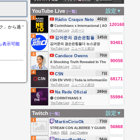
丹ちや #vtuber #初
困ってる人がいる
ワボ✦初見さん
LEGENDS Z-A
見さん大歓迎 】
YouTube Live
設定▼
[一覧]
ならやる居ないな
ROMさん大歓迎🐈
#6】ランクAを目指
1
402
分
Rádio Craque Neto
ら・アムマラ・雑
作業用BGMやテレ
してストーリーを
120160
＝
🔴 Corinthians x Internacional | AO
ンク」から過
談
ビでの流し見に
進める！！【フジ
YouTube Live
スポーツ
VIVO | Copa do Brasil 2026 | Rádio
2
145
分
김어준의 겸손은힘들
◎【Minecraft｜雑
ノルカ/Vtuber】
Craque Neto
93401
も表示可能
다 뉴스공장
김어준의 겸손은힘들다 뉴스공장
談｜ASMR｜個人
YouTube Live
ニュースと政治
2026년 8월 7일 금요일 [김희교X박구
VTuber｜まいく
3
70
分
Candace Owens
용X박태웅X이진경, 홍사훈X주진우X
ら】
90058
A Shocking Truth Revealed In The
정준희X이재석, 오밀희, 스포츠공장,
YouTube Live
ブログ
“4K” Footage. Beavis and Butt-
금요음악회(마지카)]
4
7
日
C5N
Head Send A Messenger… | Ep 373
68171
C5N EN VIVO | Toda la información
YouTube Live
ニュースと政治
en un solo lugar | Seguí la
5
269
分
Na Rede Oficial
transmisión las 24 horas
55994
🔴 CORINTHIANS X
YouTube Live
スポーツ
INTERNACIONAL | AO VIVO |
COPA DO BRASIL | JOGO AO
Twitch
設定▼
[一覧]
VIVO COM IMAGENS DA NEO
1
73
分
MartinCirioOk
QUÍMICA
56868
STREAM CON ALBEREE Y GUARI
Twitch
雑談
Just Chatting
2
56
分
PlaqueBoyMax