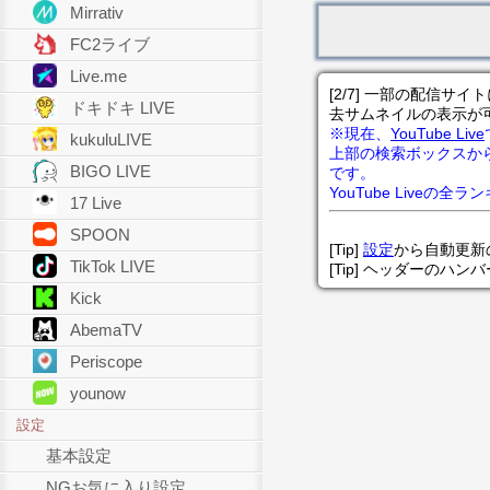
Mirrativ
FC2ライブ
Live.me
[2/7] 一部の配信
ドキドキ LIVE
去サムネイルの表示が
※現在、
YouTube Live
kukuluLIVE
上部の検索ボックスか
BIGO LIVE
です。
YouTube Liveの全
17 Live
SPOON
[Tip]
設定
から自動更新
TikTok LIVE
[Tip] ヘッダーのハ
Kick
AbemaTV
Periscope
younow
設定
基本設定
NGお気に入り設定