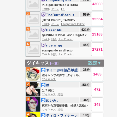
43660
PLAQUEBOYMAX X HUDA
Twitch
ゲーム
IRL
MUSTAFA PART 2 🙃
3
56
分
TheBurntPeanut
33554
[BEST DROPS] TARKOV
Twitch
ゲーム
Escape from Tarkov
SEASONAL | DAY 4 | HutchMF x
4
421
分
HasanAbi
GIMMICK | THICC MEN THURSDAY
29163
🤬HORMUZ DEAL W/O US🤬MAX
| #BUNGULATE
Twitch
雑談
Just Chatting
MILLER ABUSE🤬STRAIT CLOSED
5
45
分
rivers_gg
🤬PUBLIC ENEMY #1🤬DEMS
27271
acampando en directo
DONT UNDERSTAND LEFT
Twitch
雑談
Just Chatting
SURGE🤬TIME TO LOCK IN🤬
ツイキャス
設定▼
[一覧]
1
38
分
ヤミー@相談凸希望
1483
はLINEへ
沼キャンプの件で ↓タイトル↓
ツイキャス
2
156
分
肆
472
は？ 雑に
ツイキャス
男性
3
34
分
めいみ。
348
東京から京都徒歩旅 峠越え浜松い
ツイキャス
男性
き 今日もなんとか。
4
18
分
ティロ・フィナーレ