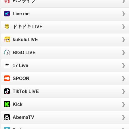
FC2ライブ
Live.me
ドキドキ LIVE
kukuluLIVE
BIGO LIVE
17 Live
SPOON
TikTok LIVE
Kick
AbemaTV