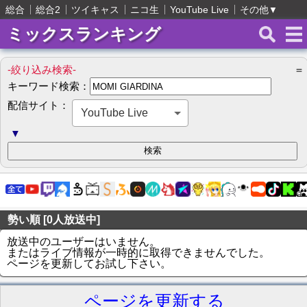
総合
総合2
ツイキャス
ニコ生
YouTube Live
その他
▼
ミックスランキング
-絞り込み検索-
＝
キーワード検索：
配信サイト：
YouTube Live
▼
勢い順 [0人放送中]
放送中のユーザーはいません。
またはライブ情報が一時的に取得できませんでした。
ページを更新してお試し下さい。
ページを更新する