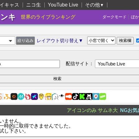
イキャス
ニコ生
YouTube Live
その他
▼
ランキ
|
世界のライブランキング
ダークモード
ぼか
レイアウト切り替え▼
配信サイト：
YouTube Live
アイコンのみ
サムネ大
NGお気
いません。
一時的に取得できませんでした。
試し下さい。