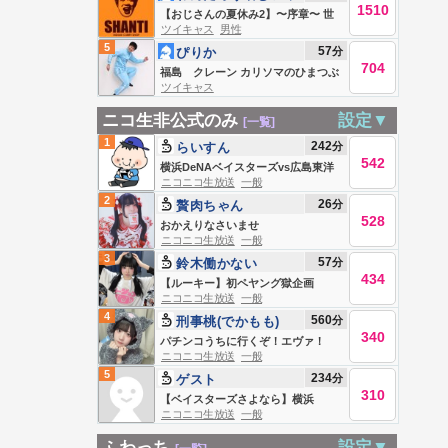
1510
ンT101
【おじさんの夏休み2】〜序章〜 世
ツイキャス
男性
界中にしゃんてぃ言わせたい
5
57
分
ぴりか
704
福島 クレーン カリソマのひまつぶ
ツイキャス
し
ニコ生非公式のみ
設定▼
[一覧]
1
242
分
らいすん
542
横浜DeNAベイスターズvs広島東洋
ニコニコ生放送
一般
カープ （8月8日）
2
26
分
贅肉ちゃん
528
おかえりなさいませ
ニコニコ生放送
一般
3
57
分
鈴木働かない
434
【ルーキー】初ペヤング獄企画
ニコニコ生放送
一般
4
560
分
刑事桃(でかもも)
340
パチンコうちに行くぞ！エヴァ！
ニコニコ生放送
一般
5
234
分
ゲスト
310
【ベイスターズさよなら】横浜
ニコニコ生放送
一般
DeNAベイスターズvs広島東洋カー
プ
ふわっち
設定▼