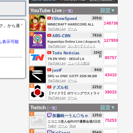
ブ配信【自作PC雑
いわん...... #vtuber
HAMBURGER SV
GRP-C WATCH
(THA) vs Myanmar
談】
#個人vtuber #ホラ
YouTube Live
設定▼
[一覧]
vs. OSC LILLE I
PARTY 🥶 || TG vs
(MYA) | ASEAN
ーゲーム
1
205
分
IShowSpeed
LIVE aus dem
RNTX vs RES vs
Hyundai Cup™
148736
＝
MINECRAFT HARDCORE ALL
ンク」から過
VOLKSPARK I
VE #iQOO
2026 Group Stage
YouTube Live
ゲーム
BOSSES DAY 2 🍄🔨🧟‍♂️ft. KaiCenat
2
783
分
präsentiert von
ABS-CBN
#iQOOZ11
127959
も表示可能
Entertainment
Kapamilya Online Live | August 8,
Animonda
YouTube Live
エンターテイメント
2026
3
1042
Todo Noticias
日
80757
TN EN VIVO - SEGUÍ LA
YouTube Live
ニュースと政治
TRANSMISIÓN EN VIVO DE TODO
4
84
分
justF
NOTICIAS
43410
SRG vs ONIC GOTF 2026 MLBB
YouTube Live
ゲーム
DAY 5 SEMIFINALS
5
225
分
ドズル社
39033
【マイクラ】ボウリングでストライ
YouTube Live
ゲーム
クとると動けるエンドラ討伐【ドズ
ル社生放送】
Twitch
設定▼
[一覧]
1
125
分
加藤純一うん〇ちゃ
75253
ん
ニコニコ老人会RUST優勝会場2日目
Twitch
ゲーム
Rust
夜の部
2
954
分
KaiCenat