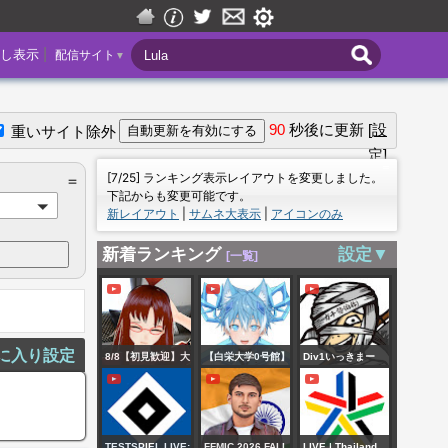
|
し表示
配信サイト
▼
90
秒後に更新
[設
重いサイト除外
定]
＝
[7/25] ランキング表示レイアウトを変更しました。
＝
下記からも変更可能です。
新レイアウト
|
サムネ大表示
|
アイコンのみ
新着ランキング
設定▼
[一覧]
に入り設定
8/8【初見歓迎】大
【白栄大学0号館】
Div1いっきまー
阪兵庫の移動式ラ
EP2 夏だからホラ
す!!!
イブカメラ - 遠藤ま
ゲでご主人様を涼
【eFootball2026】
りな教団 車載ライ
ませないといけな
TESTSPIEL LIVE:
FFMIC 2026 FALL
LIVE | Thailand