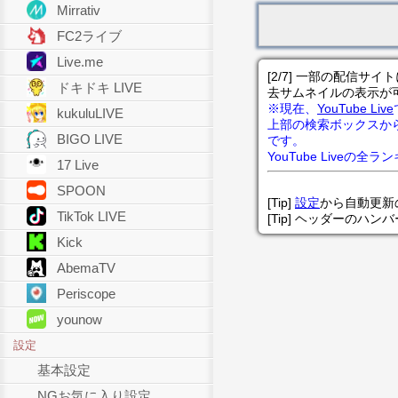
Mirrativ
FC2ライブ
Live.me
[2/7] 一部の配信
ドキドキ LIVE
去サムネイルの表示が
※現在、
YouTube Live
kukuluLIVE
上部の検索ボックスか
BIGO LIVE
です。
YouTube Liveの全
17 Live
SPOON
[Tip]
設定
から自動更新
TikTok LIVE
[Tip] ヘッダーのハ
Kick
AbemaTV
Periscope
younow
設定
基本設定
NGお気に入り設定