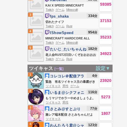
59385
KAI X SPEED MINECRAFT
Twitch
ゲーム
Minecraft
MARATHON BEATING ALL
3
334
分
fps_shaka
BOSSES *HARDCORE* (Wither,
37153
切れたナイフ
Warden, Elder Guardian, Ender
Twitch
ゲーム
Rust
Dragon)
4
954
分
IShowSpeed
35233
MINECRAFT HARDCORE ALL
Twitch
ゲーム
Minecraft
BOSSES DAY 2 🍄🔨🧟‍♂️ft. KaiCenat
5
182
分
たいじ_たいちゃんね
34923
る
老人会RUST2日目いくぞおおおおお
Twitch
ゲーム
Rust
おおおおお
ツイキャス
設定▼
[一覧]
1
4
分
コレコレ＠配信アラ
23920
ート😷
緊急 有名ツイキャス主の暴露がき
ツイキャス
男性
ゲーム
た。 ツイキャス闇ニュース😈👿👿
2
116
分
いるま@シクフォニ
5273
もうマジでホラーやめましょうよ。
ツイキャス
男性
俺とおまえの時間
3
77
分
さとみ@すとぷり
1807
激レア端末配信 さとみちゃんだよ
ツイキャス
4
123
分
わんたろう君@シャ