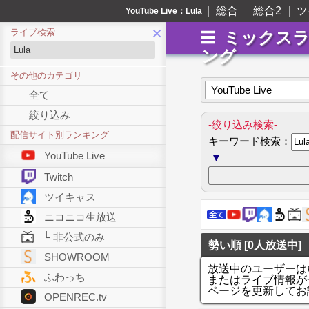
総合
総合2
ツ
YouTube Live：Lula
×
ライブ検索
ミックス
ング
その他のカテゴリ
YouTube Live
全て
絞り込み
-絞り込み検索-
配信サイト別ランキング
キーワード検索：
YouTube Live
▼
Twitch
ツイキャス
ニコニコ生放送
└ 非公式のみ
勢い順 [0人放送中]
SHOWROOM
放送中のユーザーは
ふわっち
またはライブ情報が
ページを更新してお
OPENREC.tv