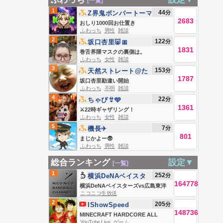
[一覧]
1
44
分
Z界鬼ポンパートーマ
2683
ス🍅
おしり1000回お仕置き
ふわっち
男性
雑談
2
122
分
坂口杏里🐷🎀
1831
巻舌界隈マスクの裏側は。
ふわっち
女性
雑談
3
153
分
天然ストレート@た
1787
かしゼミ
坂口杏里勘違い開始
ふわっち
不明
雑談
4
22
分
ちゃぴ👙🩵
1361
⚔️22時ギャザリング！
ふわっち
女性
雑談
5
7
分
機長✈︎
801
まじかよー😨
ふわっち
男性
雑談
総合ランキング
設定▼
[一覧]
1
252
分
横浜DeNAベイスタ
164778
ーズvs広島東洋カー
横浜DeNAベイスターズvs広島東洋
ニコニコ生放送
プ （8月8日）
カープ （8月8日）
2
205
分
IShowSpeed
148736
MINECRAFT HARDCORE ALL
YouTube Live
ゲーム