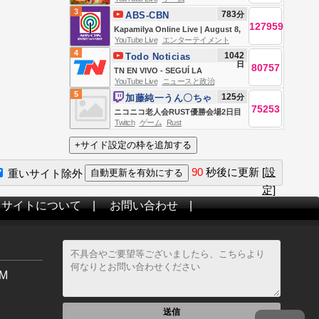
BOSSES DAY 2 🍄🔨🧟‍♂️ft. KaiCenat
3
783
分
ABS-CBN
127959
Entertainment
Kapamilya Online Live | August 8,
YouTube Live
エンターテイメント
2026
4
1042
Todo Noticias
日
80757
TN EN VIVO - SEGUÍ LA
YouTube Live
ニュースと政治
TRANSMISIÓN EN VIVO DE TODO
5
125
分
加藤純一うん〇ちゃ
NOTICIAS
75253
ん
ニコニコ老人会RUST優勝会場2日目
Twitch
ゲーム
Rust
夜の部
90
秒後に更新
[設
重いサイト除外
定]
当サイトについて
|
お問い合わせ
|
M
送信