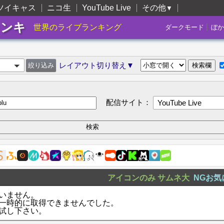
ツイキャス
ニコ生
YouTube Live
その他
▼
ランキ
|
世界のライブランキング
ダークモード
ぼか
レイアウト切り替え▼
配信サイト：
YouTube Live
アイコンのみ
サムネ大
NGお気
いません。
一時的に取得できませんでした。
試し下さい。