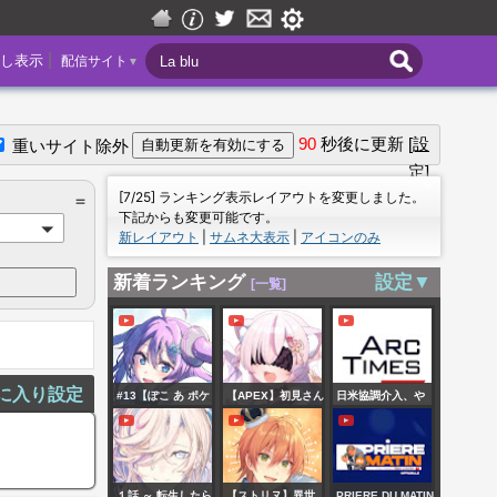
|
し表示
配信サイト
▼
90
秒後に更新
[設
重いサイト除外
定]
＝
[7/25] ランキング表示レイアウトを変更しました。
＝
下記からも変更可能です。
新レイアウト
|
サムネ大表示
|
アイコンのみ
新着ランキング
設定▼
[一覧]
に入り設定
#13【ぽこ あ ポケ
【APEX】初見さん
日米協調介入、や
モン】うみぞこの
大歓迎‼‼チーデス
はり日本発の危機
街楽しすぎるっ！
参加型‼‼桜めう/浅
回避：ベッセント
草寺メキ
長官明かす／高市
１話 ～ 転生したら
【ストリヌ】異世
PRIERE DU MATIN