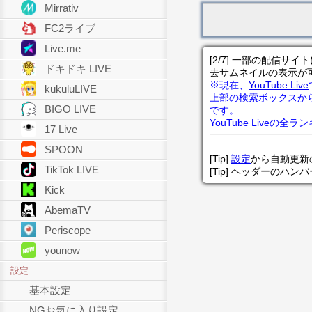
Mirrativ
FC2ライブ
Live.me
[2/7] 一部の配信
ドキドキ LIVE
去サムネイルの表示が
※現在、
YouTube Live
kukuluLIVE
上部の検索ボックスか
BIGO LIVE
です。
YouTube Liveの全
17 Live
SPOON
[Tip]
設定
から自動更新
TikTok LIVE
[Tip] ヘッダーのハ
Kick
AbemaTV
Periscope
younow
設定
基本設定
NGお気に入り設定