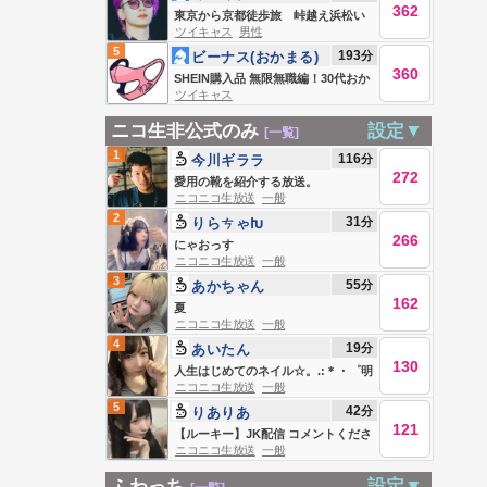
362
東京から京都徒歩旅 峠越え浜松い
ツイキャス
男性
き 今日もなんとか。
5
193
分
ビーナス(おかまる)
360
SHEIN購入品 無限無職編！30代おか
ツイキャス
まの生態配信
ニコ生非公式のみ
設定▼
[一覧]
1
116
分
今川ギララ
272
愛用の靴を紹介する放送。
ニコニコ生放送
一般
2
31
分
りらㄘゃԽ
266
にゃおっす
ニコニコ生放送
一般
3
55
分
あかちゃん
162
夏
ニコニコ生放送
一般
4
19
分
あいたん
130
人生はじめてのネイル☆。.:＊・゜明
ニコニコ生放送
一般
後日までに30000pt目指してるちゃ
5
42
分
りありあ
む。。。
121
【ルーキー】JK配信 コメントくださ
ニコニコ生放送
一般
い
ふわっち
設定▼