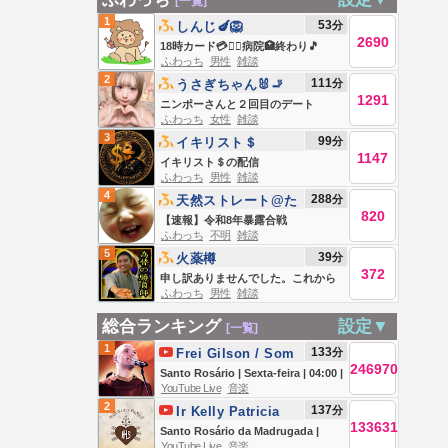
[一覧]
1
53
分
しんじ🍆🦁
2690
18時カード💳🙇‍♂️病院🏥終わり🎵
ふわっち
男性
雑談
2
111
分
‎うさぎちゃん🐰🚬
1291
ニンポーさんと２回目のデート
ふわっち
女性
雑談
3
99
分
イキリスト＄
1147
イキリスト＄の配信
ふわっち
男性
雑談
4
288
分
天然ストレート@た
820
かしゼミ
【速報】令和8年暴露合戦
ふわっち
不明
雑談
5
39
分
火薬樽
372
申し訳ありませんでした。これから
ふわっち
男性
雑談
について
総合ランキング
設定▼
[一覧]
1
133
分
Frei Gilson / Som
246970
do Monte -
Santo Rosário | Sexta-feira | 04:00 |
YouTube Live
音楽
OFICIAL
07/08/2026 | Live Ao vivo
2
137
分
Ir Kelly Patricia
133631
OFICIAL / Instituto
Santo Rosário da Madrugada |
YouTube Live
音楽