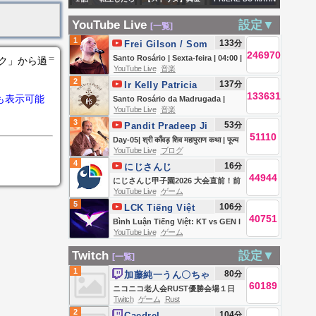
氏で大失敗の日
マイクラだった件
界転生したらスト
07 AOUT 2026 -
本、米国の経済植
YouTube Live
設定▼
[一覧]
【 ストリヌ／
リーマーだらけの
VEYE PAWOL
民地化?／高市危機
1
133
分
Frei Gilson / Som
STRN／ホロスター
マイクラに！？
NAN BOUCHE
246970
リスク、円安再び
＝
do Monte -
Santo Rosário | Sexta-feira | 04:00 |
ンク」から過
ズ 】
【ジェル／すとぷ
MWEN
YouTube Live
音楽
OFICIAL
１５９円間近(金子
07/08/2026 | Live Ao vivo
2
137
分
Ir Kelly Patricia
り】
SEIGNEUR. -
勝❎尾形聡彦)
133631
も表示可能
OFICIAL / Instituto
Santo Rosário da Madrugada |
FRERE BIGOT
【8/7(金) 18:00~
YouTube Live
音楽
Hesed
Novena a Santa Clara | Instituto
LUXONER
3
ライブ】
53
分
Pandit Pradeep Ji
Hesed - 07/08
51110
Mishra Sehore
Day-05| श्री काँवड़ शिव महापुराण कथा | पूज्य
YouTube Live
ブログ
Wale
पंडित प्रदीप जी मिश्रा | सीहोर,मध्य
4
16
分
にじさんじ
प्रदेश#shivpuran #om
44944
にじさんじ甲子園2026 大会直前！前
YouTube Live
ゲーム
日特番【 #にじ甲2026 】
5
106
分
LCK Tiếng Việt
40751
Bình Luận Tiếng Việt: KT vs GEN l
YouTube Live
ゲーム
BFX vs BRO | LCK 2026
Twitch
設定▼
[一覧]
1
80
分
加藤純一うん〇ちゃ
60189
ん
ニコニコ老人会RUST優勝会場１日
Twitch
ゲーム
Rust
目
2
104
分
Caedrel