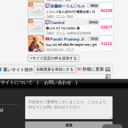
Hesed
Novena a Santa Clara | Instituto
3
80
分
加藤純一うん〇ちゃ
Hesed - 07/08
60189
ん
ニコニコ老人会RUST優勝会場１日
Twitch
ゲーム
Rust
目
4
104
分
Caedrel
52977
🔴LCK KT VS GENG 🔴
Twitch
ゲーム
League of Legends
5
53
分
Pandit Pradeep Ji
51110
Mishra Sehore
Day-05| श्री काँवड़ शिव महापुराण कथा | पूज्य
YouTube Live
ブログ
Wale
पंडित प्रदीप जी मिश्रा | सीहोर,मध्य
प्रदेश#shivpuran #om
90
秒後に更新
[設
重いサイト除外
定]
当サイトについて
|
お問い合わせ
|
M
送信