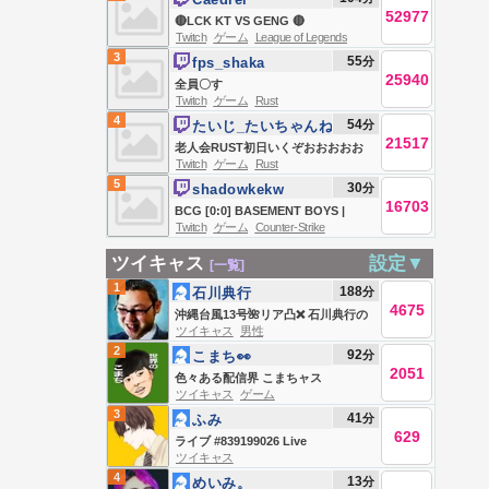
52977
🔴LCK KT VS GENG 🔴
Twitch
ゲーム
League of Legends
3
55
分
fps_shaka
25940
全員〇す
Twitch
ゲーム
Rust
4
54
分
たいじ_たいちゃんね
21517
る
老人会RUST初日いくぞおおおおお
Twitch
ゲーム
Rust
おおおおお
5
30
分
shadowkekw
16703
BCG [0:0] BASEMENT BOYS |
Twitch
ゲーム
Counter-Strike
Esports World Cup 2026 OQ 👉 !тг
!betboom !lisskin
ツイキャス
設定▼
[一覧]
1
188
分
石川典行
4675
沖縄台風13号🌺リア凸❌ 石川典行の
ツイキャス
男性
ノリユキラジオ
2
92
分
こまち👀
2051
色々ある配信界 こまちャス
ツイキャス
ゲーム
3
41
分
ふみ
629
ライブ #839199026 Live
ツイキャス
#839199026
4
13
分
めいみ。