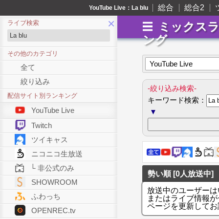
総合
総合2
YouTube Live：La blu
×
ライブ検索
ミックス
ング
その他のカテゴリ
YouTube Live
全て
絞り込み
-絞り込み検索-
配信サイト別ランキング
キーワード検索：
YouTube Live
▼
Twitch
ツイキャス
ニコニコ生放送
└ 非公式のみ
勢い順 [0人放送中]
SHOWROOM
放送中のユーザーは
ふわっち
またはライブ情報が
ページを更新してお
OPENREC.tv