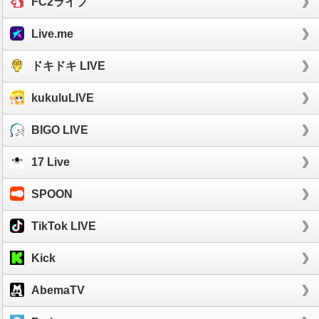
FC2ライブ
Live.me
ドキドキ LIVE
kukuluLIVE
BIGO LIVE
17 Live
SPOON
TikTok LIVE
Kick
AbemaTV