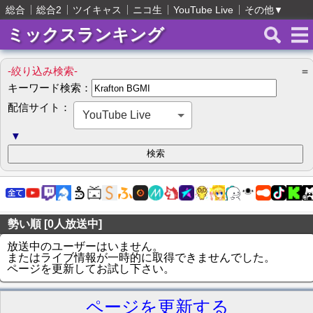
総合
総合2
ツイキャス
ニコ生
YouTube Live
その他
▼
ミックスランキング
-絞り込み検索-
＝
キーワード検索：
配信サイト：
YouTube Live
▼
勢い順 [0人放送中]
放送中のユーザーはいません。
またはライブ情報が一時的に取得できませんでした。
ページを更新してお試し下さい。
ページを更新する