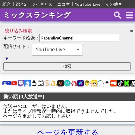
総合
総合2
ツイキャス
ニコ生
YouTube Live
その他
▼
ミックスランキング
-絞り込み検索-
＝
キーワード検索：
配信サイト：
YouTube Live
▼
勢い順 [0人放送中]
放送中のユーザーはいません。
またはライブ情報が一時的に取得できませんでした。
ページを更新してお試し下さい。
ページを更新する