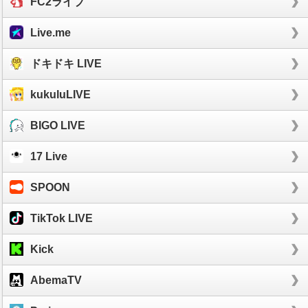
FC2ライブ
Live.me
ドキドキ LIVE
kukuluLIVE
BIGO LIVE
17 Live
SPOON
TikTok LIVE
Kick
AbemaTV