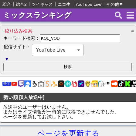
総合
総合2
ツイキャス
ニコ生
YouTube Live
その他
▼
ミックスランキング
-絞り込み検索-
＝
キーワード検索：
配信サイト：
YouTube Live
▼
勢い順 [0人放送中]
放送中のユーザーはいません。
またはライブ情報が一時的に取得できませんでした。
ページを更新してお試し下さい。
ページを更新する