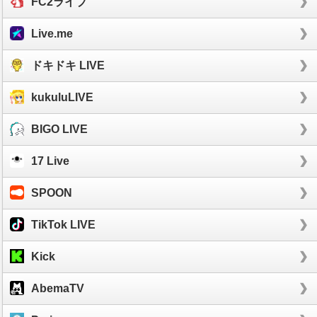
FC2ライブ
Live.me
ドキドキ LIVE
kukuluLIVE
BIGO LIVE
17 Live
SPOON
TikTok LIVE
Kick
AbemaTV