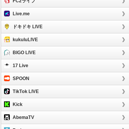
FC2ライブ
Live.me
ドキドキ LIVE
kukuluLIVE
BIGO LIVE
17 Live
SPOON
TikTok LIVE
Kick
AbemaTV