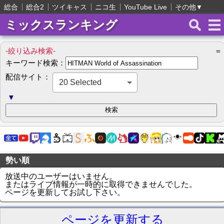
総合
総合2
ツイキャス
ニコ生
YouTube Live
その他
▼
ミックスランキング
-絞り込み検索-
＝
キーワード検索：
配信サイト：
20 Selected
▼
勢い順
放送中のユーザーはいません。
またはライブ情報が一時的に取得できませんでした。
ページを更新してお試し下さい。
ページを更新する