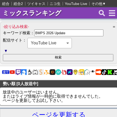
総合
総合2
ツイキャス
ニコ生
YouTube Live
その他
▼
ミックスランキング
-絞り込み検索-
＝
キーワード検索：
配信サイト：
YouTube Live
▼
勢い順 [0人放送中]
放送中のユーザーはいません。
またはライブ情報が一時的に取得できませんでした。
ページを更新してお試し下さい。
ページを更新する