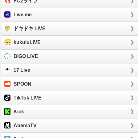
FC2ライブ
Live.me
ドキドキ LIVE
kukuluLIVE
BIGO LIVE
17 Live
SPOON
TikTok LIVE
Kick
AbemaTV