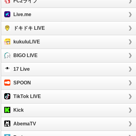
FC2ライブ
Live.me
ドキドキ LIVE
kukuluLIVE
BIGO LIVE
17 Live
SPOON
TikTok LIVE
Kick
AbemaTV