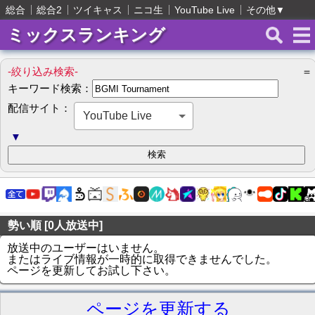
総合
総合2
ツイキャス
ニコ生
YouTube Live
その他
▼
ミックスランキング
-絞り込み検索-
＝
キーワード検索：
配信サイト：
YouTube Live
▼
勢い順 [0人放送中]
放送中のユーザーはいません。
またはライブ情報が一時的に取得できませんでした。
ページを更新してお試し下さい。
ページを更新する