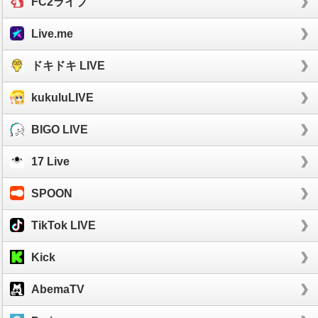
FC2ライブ
Live.me
ドキドキ LIVE
kukuluLIVE
BIGO LIVE
17 Live
SPOON
TikTok LIVE
Kick
AbemaTV