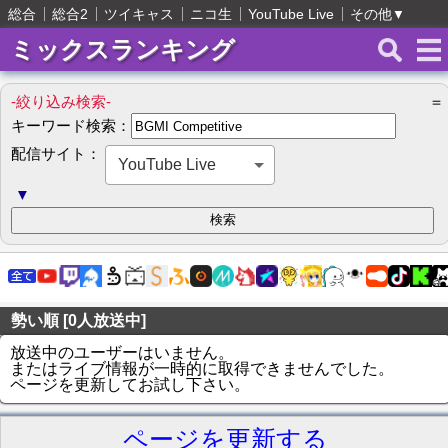
総合
総合2
ツイキャス
ニコ生
YouTube Live
その他
▼
ミックスランキング
-絞り込み検索-
＝
キーワード検索：
配信サイト：
YouTube Live
▼
勢い順 [0人放送中]
放送中のユーザーはいません。
またはライブ情報が一時的に取得できませんでした。
ページを更新してお試し下さい。
ページを更新する