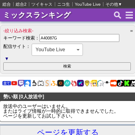
総合
総合2
ツイキャス
ニコ生
YouTube Live
その他
▼
ミックスランキング
-絞り込み検索-
＝
キーワード検索：
配信サイト：
YouTube Live
▼
勢い順 [0人放送中]
放送中のユーザーはいません。
またはライブ情報が一時的に取得できませんでした。
ページを更新してお試し下さい。
ページを更新する