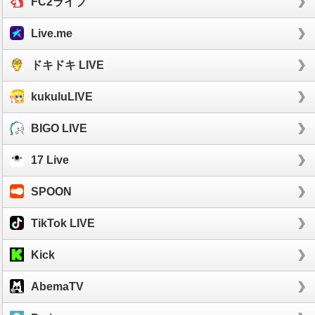
FC2ライブ
Live.me
ドキドキ LIVE
kukuluLIVE
BIGO LIVE
17 Live
SPOON
TikTok LIVE
Kick
AbemaTV