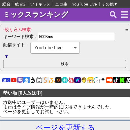
総合
総合2
ツイキャス
ニコ生
YouTube Live
その他
▼
ミックスランキング
-絞り込み検索-
＝
キーワード検索：
配信サイト：
YouTube Live
▼
勢い順 [0人放送中]
放送中のユーザーはいません。
またはライブ情報が一時的に取得できませんでした。
ページを更新してお試し下さい。
ページを更新する