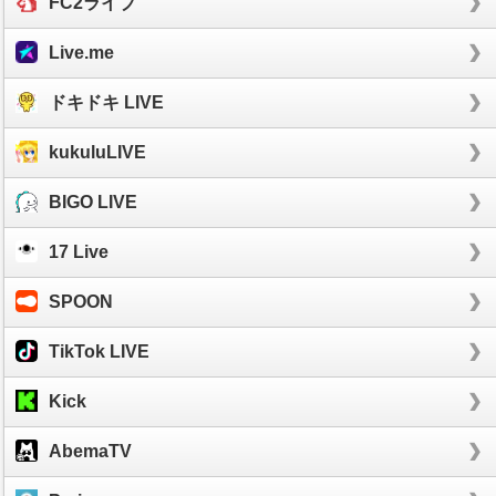
FC2ライブ
Live.me
ドキドキ LIVE
kukuluLIVE
BIGO LIVE
17 Live
SPOON
TikTok LIVE
Kick
AbemaTV