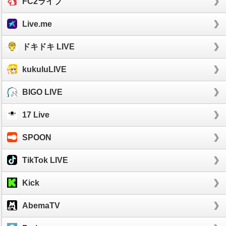
FC2ライブ
Live.me
ドキドキ LIVE
kukuluLIVE
BIGO LIVE
17 Live
SPOON
TikTok LIVE
Kick
AbemaTV