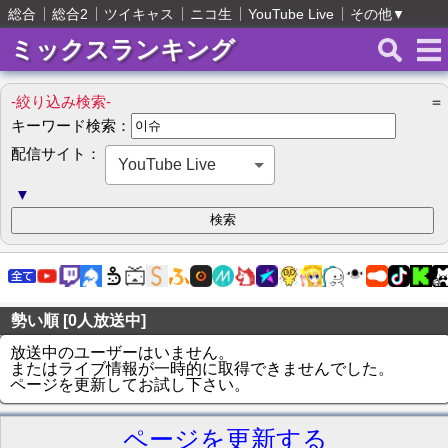
総合
総合2
ツイキャス
ニコ生
YouTube Live
その他
▼
ミックスランキング
-絞り込み検索-
＝
キーワード検索：
配信サイト：
YouTube Live
▼
勢い順 [0人放送中]
放送中のユーザーはいません。
またはライブ情報が一時的に取得できませんでした。
ページを更新してお試し下さい。
ページを更新する