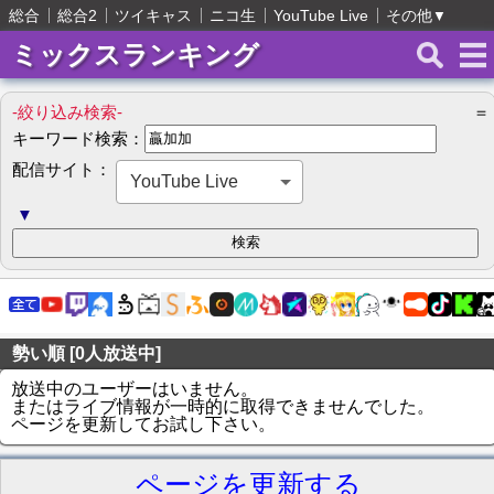
総合
総合2
ツイキャス
ニコ生
YouTube Live
その他
▼
ミックスランキング
-絞り込み検索-
＝
キーワード検索：
配信サイト：
YouTube Live
▼
勢い順 [0人放送中]
放送中のユーザーはいません。
またはライブ情報が一時的に取得できませんでした。
ページを更新してお試し下さい。
ページを更新する