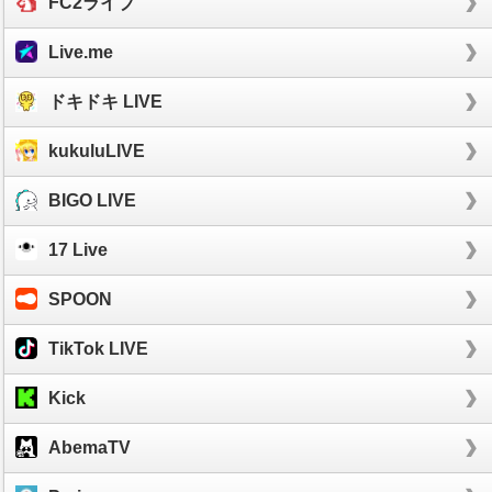
FC2ライブ
Live.me
ドキドキ LIVE
kukuluLIVE
BIGO LIVE
17 Live
SPOON
TikTok LIVE
Kick
AbemaTV