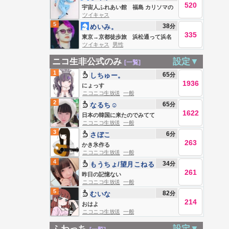
520
宇宙人ふれあい館 福島 カリソマの
ツイキャス
ひまつぶし
5
38
分
めいみ。
335
東京→京都徒歩旅 浜松通って浜名
ツイキャス
男性
湖 今日もなんとか。
ニコ生非公式のみ
設定▼
[一覧]
1
65
分
しちゅー。
1936
にょっす
ニコニコ生放送
一般
2
65
分
なるち☺︎
1622
日本の韓国に来たのでみてて
ニコニコ生放送
一般
3
6
分
さぼこ
263
かき氷作る
ニコニコ生放送
一般
4
34
分
もうちょ/望月こねる
261
昨日の記憶ない
ニコニコ生放送
一般
5
82
分
むいな
214
おはよ
ニコニコ生放送
一般
ふわっち
設定▼