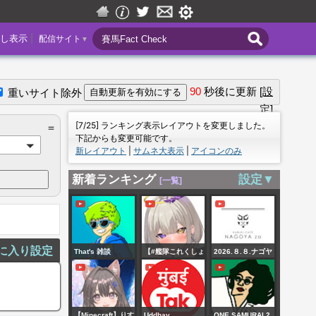
|
し表示
配信サイト
▼
90
秒後に更新
[設
重いサイト除外
定]
＝
[7/25] ランキング表示レイアウトを変更しました。
＝
下記からも変更可能です。
新レイアウト
|
サムネ大表示
|
アイコンのみ
新着ランキング
設定▼
[一覧]
に入り設定
That's 雑談
【#艦隊これくしょ
2026.８.８.ナゴヤ
ん /＃艦これ】E3-4
カブキ「GOEMON
甲ラスダン様子見
-桜華絢爛春乃眺ハ
に行く！資材集め
嗚呼絶景-」
【Minecraft】りす
Uddhav
ONE SAMURAI 2