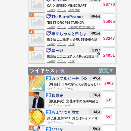
36770
KAI X SPEED MINECRAFT
Twitch
ゲーム
Minecraft
MARATHON BEATING ALL
3
464
分
TheBurntPeanut
BOSSES *HARDCORE* (Wither,
35965
[BEST DROPS] TARKOV
Warden, Elder Guardian, Ender
Twitch
ゲーム
Escape from Tarkov
SEASONAL | DAY 5 | LABYRINTH
Dragon)
4
401
分
布団ちゃんと申しま
QUEST LINE | GIMMICK X JOHN |
33247
す
第３回ニコ生老人会RUST優勝会場
FREAK BOB FRIDAY |
Twitch
ゲーム
Rust
お布団ちゃん、う〇ちちゃん、恭ち
#BUNGULATE
5
1397
恭一郎
ゃん、キズナ ２日目
分
24051
第三回ニコニコ老人会Rust1日目 行
Twitch
ゲーム
Rust
くぞ‼優勝
ツイキャス
設定▼
[一覧]
1
45
分
カラフルピーチ【公
2402
式】
【8日目】ワルな宇宙人が居るらしい
ツイキャス
ゲーム
Live #839242524
2
76
分
菅野完
639
【徹底解説】立花孝志の長期勾留と
ツイキャス
男性
斎藤元彦の卑劣な Live #839241604
3
34
分
ちょびつき雨宮
593
おじ夏 直前SP！ おこぼレイディオ
ツイキャス
ゲーム
4
59
分
ぴりか