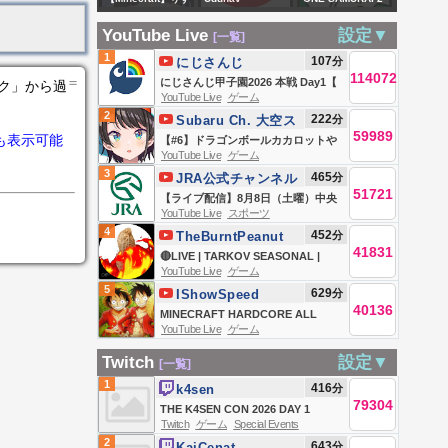
が多分メイン！！
がまったりマイク
Thackeray PC
実況解説LIVE｜野
！【Vtuber/紫月む
YouTube Live
設定▼
[一覧]
ラ part7 #新人
LIVE | फुटीर खासदार
杁正明・海人・山
めい】vol.307
1
107
分
にじさんじ
vtuber 🔰
मोदींच्या भेटीस; ठाकरेंची
北渓人…世界へ挑
114072
＝
にじさんじ甲子園2026 本戦 Day1【
ンク」から過
#minecraft
तातडीची प्रेस, काय
む日本勢を徹底解
YouTube Live
ゲーム
#にじ甲2026_Day1 】
2
222
分
Subaru Ch. 大空ス
बोलणार?
説！
59989
も表示可能
バル
【#6】ドラゴンボールカカロットや
YouTube Live
ゲーム
るしゅばああああああああああああ
3
465
分
JRA公式チャンネル
ああああああああああああああ
51721
【ライブ配信】8月8日（土曜）中央
あ！！！！！！【ホロライブ/大空ス
YouTube Live
スポーツ
競馬全レース中継（新潟・中京・札
バル】
4
452
分
TheBurntPeanut
幌）
41831
🔴LIVE | TARKOV SEASONAL |
YouTube Live
ゲーム
DAY 5 | LABYRINTH QUEST |
5
629
分
IShowSpeed
GIMMICK X JOHN | FREAK BOB
40136
MINECRAFT HARDCORE ALL
FRIDAY | #BUNGULATE
YouTube Live
ゲーム
BOSSES DAY 1 🍄🔨🧟‍♂️ft. KaiCenat
Twitch
設定▼
[一覧]
1
416
分
k4sen
79304
THE K4SEN CON 2026 DAY 1
Twitch
ゲーム
Special Events
2
643
分
KaiCenat