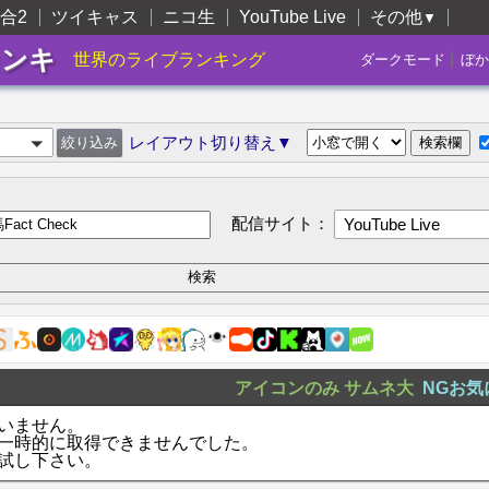
合2
ツイキャス
ニコ生
YouTube Live
その他
▼
ランキ
|
世界のライブランキング
ダークモード
ぼか
レイアウト切り替え▼
配信サイト：
YouTube Live
アイコンのみ
サムネ大
NGお気
いません。
一時的に取得できませんでした。
試し下さい。