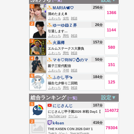
[一覧]
1
256
分
MARIA🕊🤍
1366
清めたまえ🧂
ふわっち
女性
雑談
2
26
分
ゆーゆ🐹Ｚ界
1144
引退します…
ふわっち
男性
雑談
3
157
分
火薬樽
580
エルムステークス大勝負
ふわっち
男性
雑談
4
50
分
マキ♡RIN♡💍のマ
151
マ
親子三世代配信
ふわっち
不明
雑談
5
184
分
ふかし芋🍠
125
福生七夕祭り二回戦
ふわっち
男性
雑談
総合ランキング
設定▼
[一覧]
1
107
分
にじさんじ
114072
にじさんじ甲子園2026 本戦 Day1【
YouTube Live
ゲーム
#にじ甲2026_Day1 】
2
416
分
k4sen
79304
THE K4SEN CON 2026 DAY 1
Twitch
ゲーム
Special Events