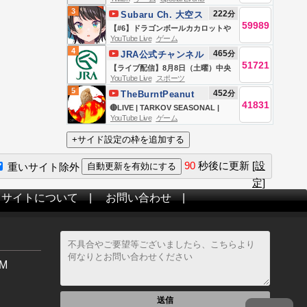
3
222
分
Subaru Ch. 大空ス
59989
バル
【#6】ドラゴンボールカカロットや
YouTube Live
ゲーム
るしゅばああああああああああああ
4
465
分
JRA公式チャンネル
ああああああああああああああ
51721
【ライブ配信】8月8日（土曜）中央
あ！！！！！！【ホロライブ/大空ス
YouTube Live
スポーツ
競馬全レース中継（新潟・中京・札
バル】
5
452
分
TheBurntPeanut
幌）
41831
🔴LIVE | TARKOV SEASONAL |
YouTube Live
ゲーム
DAY 5 | LABYRINTH QUEST |
GIMMICK X JOHN | FREAK BOB
FRIDAY | #BUNGULATE
90
秒後に更新
[設
重いサイト除外
定]
当サイトについて
|
お問い合わせ
|
M
送信