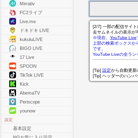
Mirrativ
FC2ライブ
Live.me
[2/7] 一部の配信
ドキドキ LIVE
去サムネイルの表示が
※現在、
YouTube Live
kukuluLIVE
上部の検索ボックスか
BIGO LIVE
です。
YouTube Liveの全
17 Live
SPOON
[Tip]
設定
から自動更新
TikTok LIVE
[Tip] ヘッダーのハ
Kick
AbemaTV
Periscope
younow
設定
基本設定
NGお気に入り設定