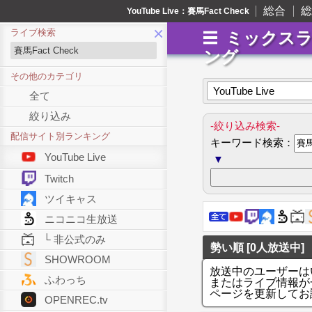
総合
総
YouTube Live：賽馬Fact Check
×
ライブ検索
ミックス
ング
その他のカテゴリ
YouTube Live
全て
絞り込み
-絞り込み検索-
配信サイト別ランキング
キーワード検索：
YouTube Live
▼
Twitch
ツイキャス
ニコニコ生放送
└ 非公式のみ
勢い順 [0人放送中]
SHOWROOM
放送中のユーザーは
ふわっち
またはライブ情報が
ページを更新してお
OPENREC.tv