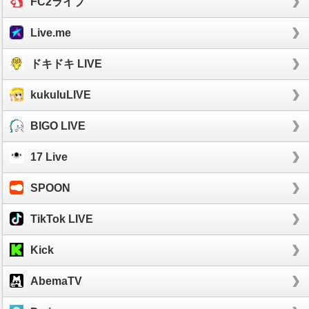
FC2ライブ
Live.me
ドキドキ LIVE
kukuluLIVE
BIGO LIVE
17 Live
SPOON
TikTok LIVE
Kick
AbemaTV