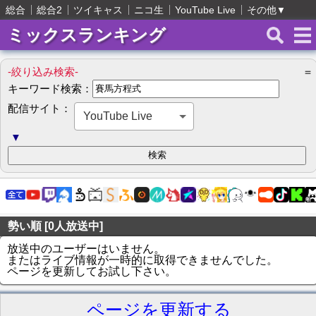
総合
総合2
ツイキャス
ニコ生
YouTube Live
その他
▼
ミックスランキング
-絞り込み検索-
＝
キーワード検索：
配信サイト：
YouTube Live
▼
勢い順 [0人放送中]
放送中のユーザーはいません。
またはライブ情報が一時的に取得できませんでした。
ページを更新してお試し下さい。
ページを更新する