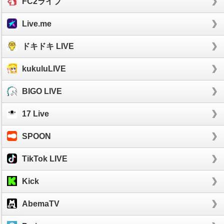
FC2ライブ
Live.me
ドキドキ LIVE
kukuluLIVE
BIGO LIVE
17 Live
SPOON
TikTok LIVE
Kick
AbemaTV