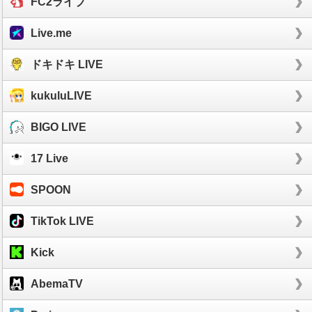
FC2ライブ
Live.me
ドキドキ LIVE
kukuluLIVE
BIGO LIVE
17 Live
SPOON
TikTok LIVE
Kick
AbemaTV