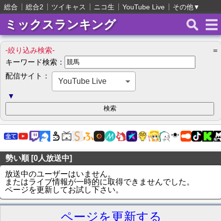
総合
総合2
ツイキャス
ニコ生
YouTube Live
その他
▼
ミックスランキング
-絞り込み検索-
＝
キーワード検索：
配信サイト：
YouTube Live
▼
勢い順 [0人放送中]
放送中のユーザーはいません。
またはライブ情報が一時的に取得できませんでした。
ページを更新してお試し下さい。
ページを更新する