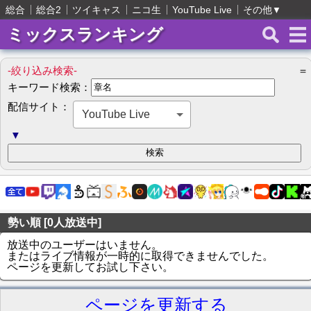
総合
総合2
ツイキャス
ニコ生
YouTube Live
その他
▼
ミックスランキング
-絞り込み検索-
＝
キーワード検索：
配信サイト：
YouTube Live
▼
勢い順 [0人放送中]
放送中のユーザーはいません。
またはライブ情報が一時的に取得できませんでした。
ページを更新してお試し下さい。
ページを更新する