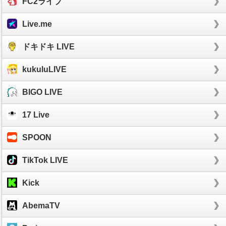
FC2ライブ
Live.me
ドキドキ LIVE
kukuluLIVE
BIGO LIVE
17 Live
SPOON
TikTok LIVE
Kick
AbemaTV