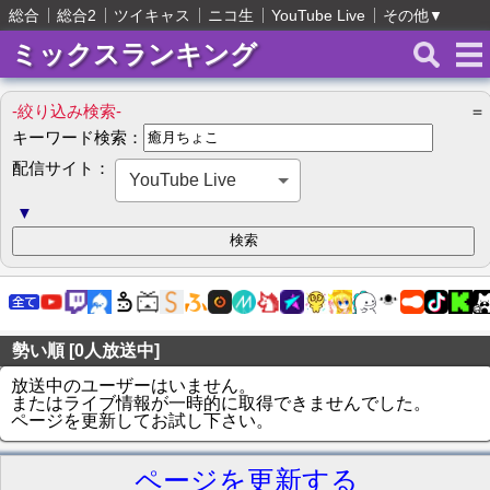
総合
総合2
ツイキャス
ニコ生
YouTube Live
その他
▼
ミックスランキング
-絞り込み検索-
＝
キーワード検索：
配信サイト：
YouTube Live
▼
勢い順 [0人放送中]
放送中のユーザーはいません。
またはライブ情報が一時的に取得できませんでした。
ページを更新してお試し下さい。
ページを更新する