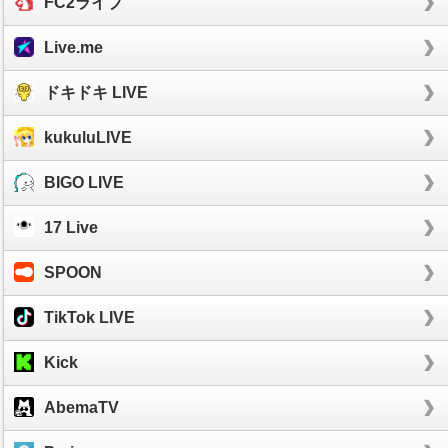
FC2ライブ
Live.me
ドキドキ LIVE
kukuluLIVE
BIGO LIVE
17 Live
SPOON
TikTok LIVE
Kick
AbemaTV