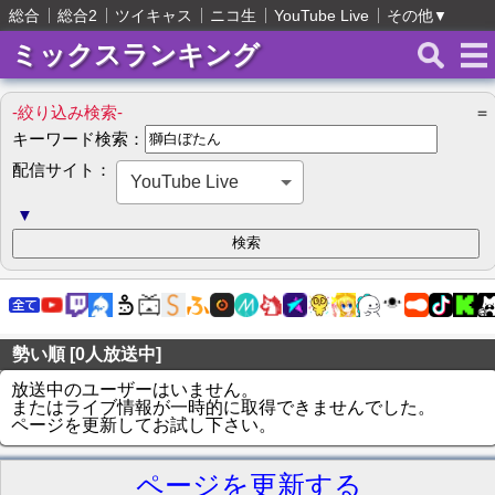
総合
総合2
ツイキャス
ニコ生
YouTube Live
その他
▼
ミックスランキング
-絞り込み検索-
＝
キーワード検索：
配信サイト：
YouTube Live
▼
勢い順 [0人放送中]
放送中のユーザーはいません。
またはライブ情報が一時的に取得できませんでした。
ページを更新してお試し下さい。
ページを更新する