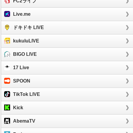
FC2ライブ
Live.me
ドキドキ LIVE
kukuluLIVE
BIGO LIVE
17 Live
SPOON
TikTok LIVE
Kick
AbemaTV