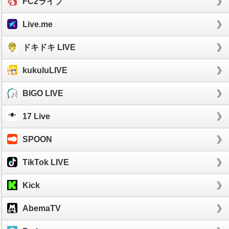
FC2ライブ
Live.me
ドキドキ LIVE
kukuluLIVE
BIGO LIVE
17 Live
SPOON
TikTok LIVE
Kick
AbemaTV