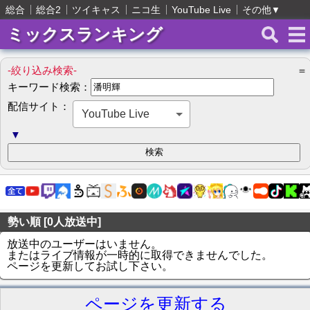
総合
総合2
ツイキャス
ニコ生
YouTube Live
その他
▼
ミックスランキング
-絞り込み検索-
＝
キーワード検索：
配信サイト：
YouTube Live
▼
勢い順 [0人放送中]
放送中のユーザーはいません。
またはライブ情報が一時的に取得できませんでした。
ページを更新してお試し下さい。
ページを更新する