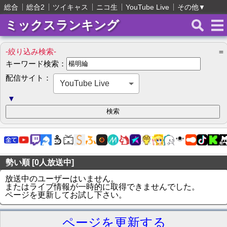
総合
総合2
ツイキャス
ニコ生
YouTube Live
その他
▼
ミックスランキング
-絞り込み検索-
＝
キーワード検索：
配信サイト：
YouTube Live
▼
勢い順 [0人放送中]
放送中のユーザーはいません。
またはライブ情報が一時的に取得できませんでした。
ページを更新してお試し下さい。
ページを更新する