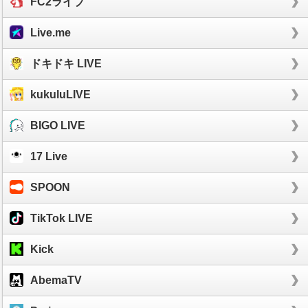
FC2ライブ
Live.me
ドキドキ LIVE
kukuluLIVE
BIGO LIVE
17 Live
SPOON
TikTok LIVE
Kick
AbemaTV