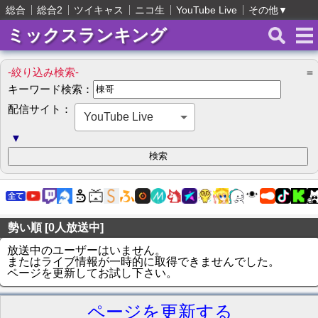
総合
総合2
ツイキャス
ニコ生
YouTube Live
その他
▼
ミックスランキング
-絞り込み検索-
＝
キーワード検索：
配信サイト：
YouTube Live
▼
勢い順 [0人放送中]
放送中のユーザーはいません。
またはライブ情報が一時的に取得できませんでした。
ページを更新してお試し下さい。
ページを更新する