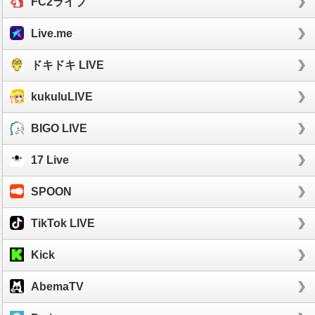
FC2ライブ
Live.me
ドキドキ LIVE
kukuluLIVE
BIGO LIVE
17 Live
SPOON
TikTok LIVE
Kick
AbemaTV